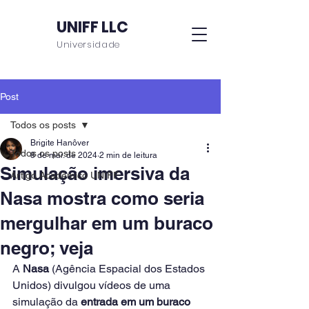
UNIFF LLC
Universidade
Post
Todos os posts
Brigite Hanôver
Todos os posts
8 de mai. de 2024
2 min de leitura
Simulação imersiva da
Artigo Acadêmico UNIFF
Nasa mostra como seria
mergulhar em um buraco
negro; veja
A 
Nasa
 (Agência Espacial dos Estados 
Unidos) divulgou vídeos de uma 
simulação da 
entrada em um buraco 