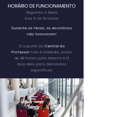
HORÁRIO DE FUNCIONAMENTO
Segunda a Sexta
Das 9 às 19 horas
Durante as férias, os escritórios
não funcionam!
O suporte da
Central do
Professor
não é imediato, prazo
de 48 horas para retorno e 13
dias úteis para demandas
específicas.