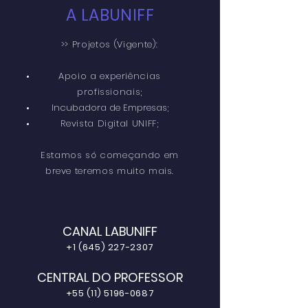
A LABUNIFF
>> Projetos (Vigente):
Apoio a experiências
profissionais;
Incubadora de Empresas;
Revista Digital UNIFF;
Estamos só começando em
breve teremos muito mais.
CANAL LABUNIFF
+1 (645) 227-2307
CENTRAL DO PROFESSOR
+55 (11) 5196-0687