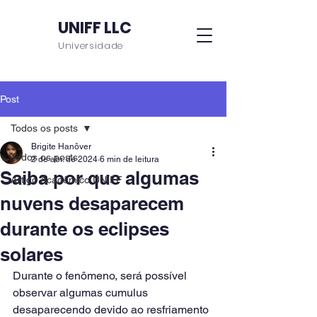
UNIFF LLC
Universidade
Post
Todos os posts
Brigite Hanôver
Todos os posts
2 de abr. de 2024
6 min de leitura
Saiba por que algumas
Artigo Acadêmico UNIFF
nuvens desaparecem
durante os eclipses
solares
Durante o fenômeno, será possível 
observar algumas cumulus 
desaparecendo devido ao resfriamento 