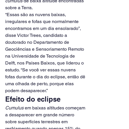
cumulus
 de baixa altitude encontradas 
sobre a Terra.
“Essas são as nuvens baixas, 
irregulares e fofas que normalmente 
encontramos em um dia ensolarado”, 
disse Victor Trees, candidato a 
doutorado no Departamento de 
Geociências e Sensoriamento Remoto 
na Universidade de Tecnologia de 
Delft, nos Países Baixos, que liderou o 
estudo. “Se você ver essas nuvens 
fofas durante o dia do eclipse, então dê 
uma olhada de perto, porque elas 
podem desaparecer.”
Efeito do eclipse
Cumulus
 em baixas altitudes começam 
a desaparecer em grande número 
sobre superfícies terrestres em 
resfriamento quando apenas 15% do 