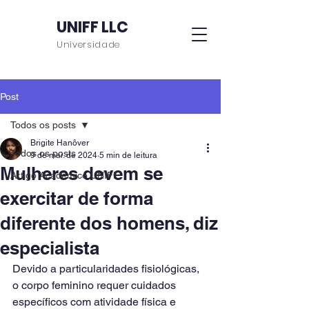
UNIFF LLC
Universidade
Post
Todos os posts
Brigite Hanôver
Todos os posts
9 de mai. de 2024
5 min de leitura
Mulheres devem se
Artigo Acadêmico UNIFF
exercitar de forma
diferente dos homens, diz
especialista
Devido a particularidades fisiológicas, 
o corpo feminino requer cuidados 
específicos com atividade física e 