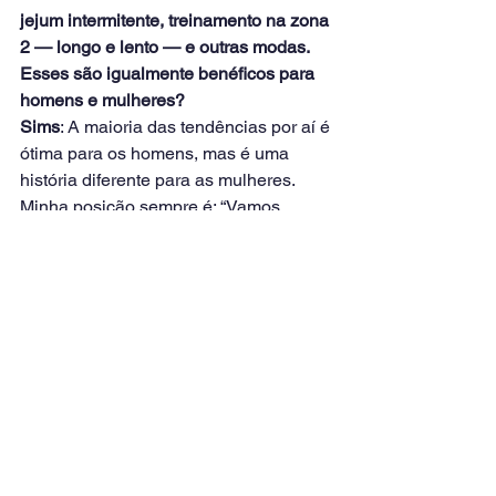
jejum intermitente, treinamento na zona 
2 — longo e lento — e outras modas. 
Esses são igualmente benéficos para 
homens e mulheres?
Sims
: A maioria das tendências por aí é 
ótima para os homens, mas é uma 
história diferente para as mulheres. 
Minha posição sempre é: “Vamos 
mostrar por que o que estamos vendo 
para a população em geral não é 
apropriado para as mulheres, mas 
também, o que é apropriado para as 
mulheres?” Porque ninguém está 
acostumado a pausar e dizer: “OK, ouvi 
isso. Mas qual foi a população 
estudada? Se foi estudada em 
homens, pode não ser ótimo para mim 
como mulher. Bem, o que é apropriado 