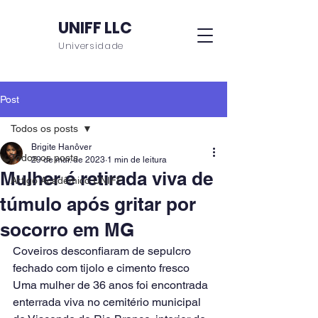
UNIFF LLC
Universidade
Post
Todos os posts
Brigite Hanôver
Todos os posts
29 de mar. de 2023
1 min de leitura
Mulher é retirada viva de
Artigo Acadêmico UNIFF
túmulo após gritar por
socorro em MG
Coveiros desconfiaram de sepulcro 
fechado com tijolo e cimento fresco
Uma mulher de 36 anos foi encontrada 
enterrada viva no cemitério municipal 