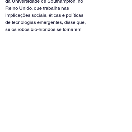
da Universidade de Southampton, no 
Reino Unido, que trabalha nas 
implicações sociais, éticas e políticas 
de tecnologias emergentes, disse que, 
se os robôs bio-híbridos se tornarem 
mais sofisticados e forem implantados 
no oceano ou em outro ecossistema, 
isso poderia perturbar o habitat, 
desafiando a distinção tradicional entre 
vida e máquina.
“Você está colocando essas coisas na 
cadeia trófica de um ecossistema em 
um lugar onde elas não deveriam 
estar”, disse Mestre, que não esteve 
envolvido no novo estudo. “Se você 
liberar em grande número, isso pode 
ser disruptivo. Eu não vejo, neste 
momento, que esta pesquisa em 
particular tenha fortes preocupações 