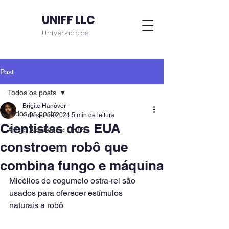
UNIFF LLC
Universidade
Post
Todos os posts
Brigite Hanôver
Todos os posts
4 de set. de 2024
5 min de leitura
Cientistas dos EUA
Artigo Acadêmico UNIFF
constroem robô que
combina fungo e máquina
Micélios do cogumelo ostra-rei são 
usados para oferecer estímulos 
naturais a robô