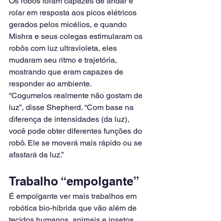
Os robôs foram capazes de andar e 
rolar em resposta aos picos elétricos 
gerados pelos micélios, e quando 
Mishra e seus colegas estimularam os 
robôs com luz ultravioleta, eles 
mudaram seu ritmo e trajetória, 
mostrando que eram capazes de 
responder ao ambiente.
“Cogumelos realmente não gostam de 
luz”, disse Shepherd. “Com base na 
diferença de intensidades (da luz), 
você pode obter diferentes funções do 
robô. Ele se moverá mais rápido ou se 
afastará da luz.”
Trabalho “empolgante”
É empolgante ver mais trabalhos em 
robótica bio-híbrida que vão além de 
tecidos humanos, animais e insetos, 