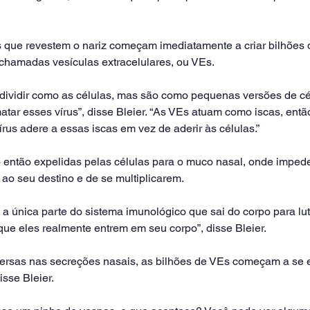
s que revestem o nariz começam imediatamente a criar bilhões 
chamadas vesículas extracelulares, ou VEs.
ividir como as células, mas são como pequenas versões de cél
tar esses vírus”, disse Bleier. “As VEs atuam como iscas, ent
írus adere a essas iscas em vez de aderir às células.”
 então expelidas pelas células para o muco nasal, onde impe
ao seu destino e de se multiplicarem.
a única parte do sistema imunológico que sai do corpo para lut
 que eles realmente entrem em seu corpo”, disse Bleier.
ersas nas secreções nasais, as bilhões de VEs começam a se e
sse Bleier.