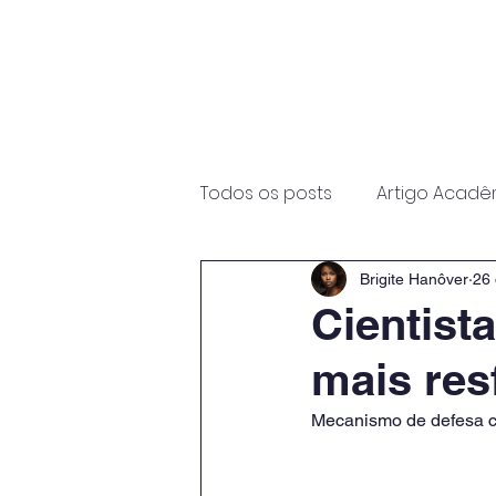
Início
Sobre
Programas
Todos os posts
Artigo Acadê
Brigite Hanôver
26 
Cientist
mais res
Mecanismo de defesa co