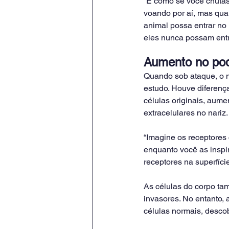
“É como se você chuta
voando por aí, mas qua
animal possa entrar no 
eles nunca possam entra
Aumento no pod
Quando sob ataque, o n
estudo. Houve diferença
células originais, aume
extracelulares no nariz.
“Imagine os receptores 
enquanto você as inspir
receptores na superfíci
As células do corpo t
invasores. No entanto,
células normais, descob