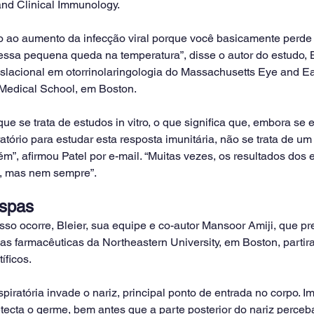
and Clinical Immunology.
ado ao aumento da infecção viral porque você basicamente perd
ssa pequena queda na temperatura”, disse o autor do estudo, B
nslacional em otorrinolaringologia do Massachusetts Eye and Ea
Medical School, em Boston.
ue se trata de estudos in vitro, o que significa que, embora se e
tório para estudar esta resposta imunitária, não se trata de um
m”, afirmou Patel por e-mail. “Muitas vezes, os resultados dos e
o, mas nem sempre”.
espas
sso ocorre, Bleier, sua equipe e co-autor Mansoor Amiji, que pr
as farmacêuticas da Northeastern University, em Boston, parti
íficos.
spiratória invade o nariz, principal ponto de entrada no corpo. I
etecta o germe, bem antes que a parte posterior do nariz perceba