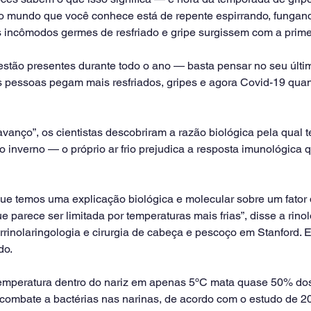
 mundo que você conhece está de repente espirrando, fungando
incômodos germes de resfriado e gripe surgissem com a primei
estão presentes durante todo o ano — basta pensar no seu últim
s pessoas pegam mais resfriados, gripes e agora Covid-19 quand
anço”, os cientistas descobriram a razão biológica pela qual 
o inverno — o próprio ar frio prejudica a resposta imunológica 
que temos uma explicação biológica e molecular sobre um fator
e parece ser limitada por temperaturas mais frias”, disse a rinol
orrinolaringologia e cirurgia de cabeça e pescoço em Stanford. 
do.
temperatura dentro do nariz em apenas 5ºC mata quase 50% dos
o combate a bactérias nas narinas, de acordo com o estudo de 2