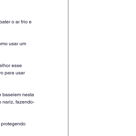
er o ar frio e 
omo usar um 
elhor esse 
o para usar 
e baseiem nesta 
 nariz, fazendo-
 protegendo 