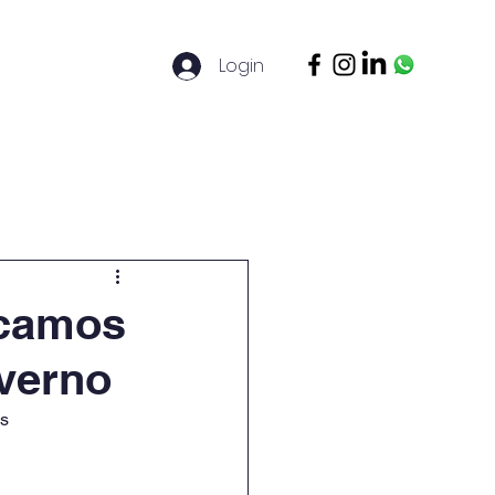
Login
ontato
Legal Basis
Mais
icamos
nverno
as