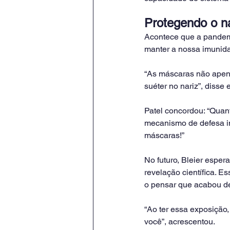
Protegendo o na
Acontece que a pandemi
manter a nossa imunida
“As máscaras não apena
suéter no nariz”, disse e
Patel concordou: “Quan
mecanismo de defesa im
máscaras!”
No futuro, Bleier espe
revelação científica. 
o pensar que acabou de 
“Ao ter essa exposição
você”, acrescentou.