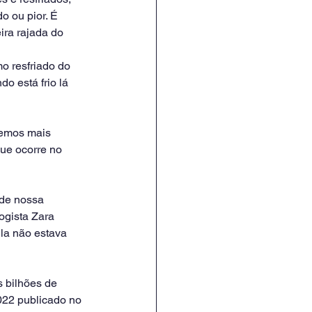
 ou pior. É 
ra rajada do 
o resfriado do 
o está frio lá 
temos mais 
que ocorre no 
 de nossa 
ogista Zara 
Ela não estava 
 bilhões de 
022 publicado no 