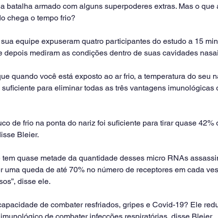
 a batalha armado com alguns superpoderes extras. Mas o que
o chega o tempo frio?
e sua equipe expuseram quatro participantes do estudo a 15 min
e depois mediram as condições dentro de suas cavidades nasai
e quando você está exposto ao ar frio, a temperatura do seu na
é suficiente para eliminar todas as três vantagens imunológicas q
o de frio na ponta do nariz foi suficiente para tirar quase 42% 
isse Bleier.
 tem quase metade da quantidade desses micro RNAs assassin
er uma queda de até 70% no número de receptores em cada vesí
os”, disse ele.
 capacidade de combater resfriados, gripes e Covid-19? Ele red
munológico de combater infecções respiratórias, disse Bleier.