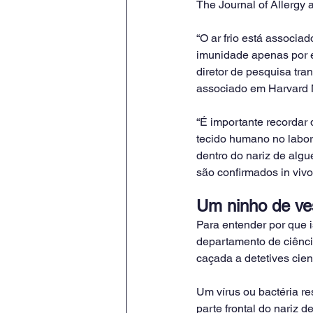
The Journal of Allergy 
“O ar frio está associ
imunidade apenas por e
diretor de pesquisa tra
associado em Harvard 
“É importante recordar q
tecido humano no labora
dentro do nariz de algué
são confirmados in viv
Um ninho de v
Para entender por que i
departamento de ciênci
caçada a detetives cient
Um vírus ou bactéria re
parte frontal do nariz d