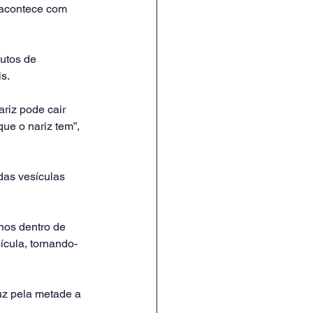
 acontece com 
utos de 
s.
riz pode cair 
ue o nariz tem”, 
das vesículas 
os dentro de 
cula, tornando-
uz pela metade a 