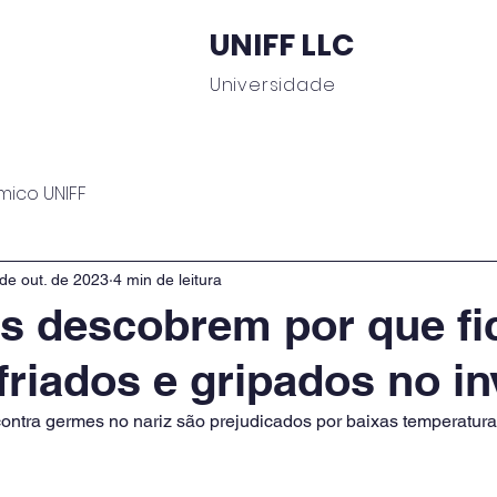
UNIFF LLC
Universidade
 Educacionais
Área do Aluno
Journal UNIFF
C
mico UNIFF
de out. de 2023
4 min de leitura
as descobrem por que f
friados e gripados no i
ntra germes no nariz são prejudicados por baixas temperatur