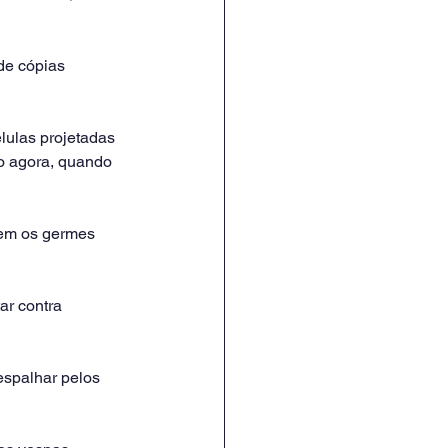
de cópias 
ulas projetadas 
ão agora, quando 
dem os germes 
ar contra 
spalhar pelos 