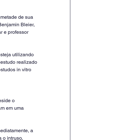
e metade de sua 
enjamin Bleier, 
r e professor 
steja utilizando 
 estudo realizado 
studos in vitro 
eside o 
ram em uma 
mediatamente, a 
 o intruso, 