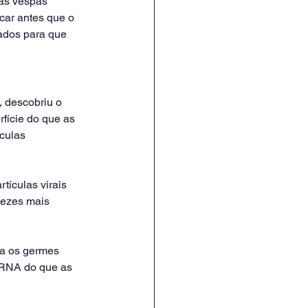
as vespas 
car antes que o 
lados para que 
 descobriu o 
fície do que as 
culas 
ículas virais 
vezes mais 
a os germes 
 RNA do que as 