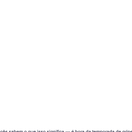
ocês sabem o que isso significa — é hora da temporada de gripes