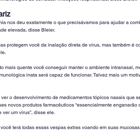
riz
a nos deu exatamente o que precisávamos para ajudar a combat
de elevada, disse Bleier.
s protegem você da inalação direta de vírus, mas também é c
le.
to mais quente você conseguir manter o ambiente intranasal, m
unológica inata será capaz de funcionar. Talvez mais um motiv
ra ver o desenvolvimento de medicamentos tópicos nasais que s
Esses novos produtos farmacêuticos “essencialmente enganarão o
ver um vírus”, disse ele.
, você terá todas essas vespas extras voando em suas mucosas