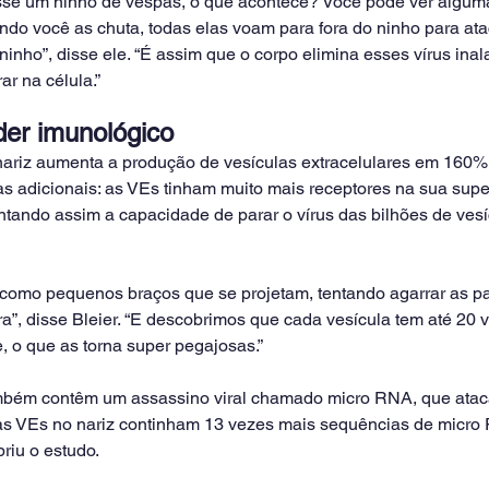
sse um ninho de vespas, o que acontece? Você pode ver algum
ndo você as chuta, todas elas voam para fora do ninho para ata
ninho”, disse ele. “É assim que o corpo elimina esses vírus ina
r na célula.”
er imunológico
ariz aumenta a produção de vesículas extracelulares em 160%,
s adicionais: as VEs tinham muito mais receptores na sua super
ntando assim a capacidade de parar o vírus das bilhões de vesí
como pequenos braços que se projetam, tentando agarrar as part
a”, disse Bleier. “E descobrimos que cada vesícula tem até 20 
e, o que as torna super pegajosas.”
ambém contêm um assassino viral chamado micro RNA, que atac
 as VEs no nariz continham 13 vezes mais sequências de micro
riu o estudo.