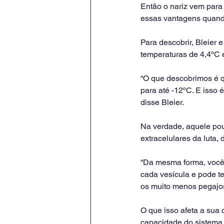
Então o nariz vem para
essas vantagens quand
Para descobrir, Bleier 
temperaturas de 4,4ºC 
“O que descobrimos é qu
para até -12ºC. E isso 
disse Bleier.
Na verdade, aquele pouc
extracelulares da luta, d
“Da mesma forma, você
cada vesícula e pode t
os muito menos pegajos
O que isso afeta a sua
capacidade do sistema i