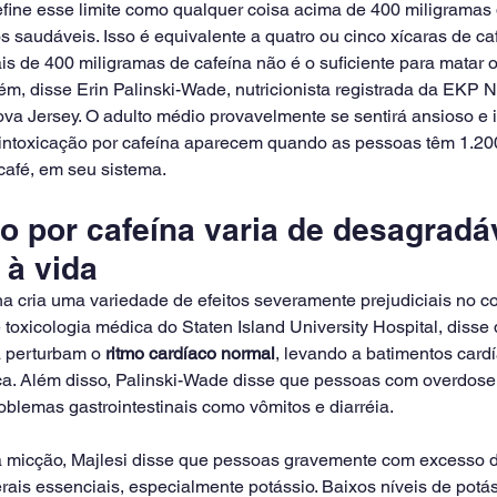
fine esse limite como qualquer coisa acima de 400 miligramas 
s saudáveis. Isso é equivalente a quatro ou cinco xícaras de ca
 de 400 miligramas de cafeína não é o suficiente para matar o
 disse Erin Palinski-Wade, nutricionista registrada da EKP Nu
 Jersey. O adulto médio provavelmente se sentirá ansioso e irr
a intoxicação por cafeína aparecem quando as pessoas têm 1.20
café, em seu sistema.
o por cafeína varia de desagradáv
à vida
na cria uma variedade de efeitos severamente prejudiciais no co
 toxicologia médica do Staten Island University Hospital, disse 
a perturbam o
 ritmo cardíaco normal
, levando a batimentos card
ca. Além disso, Palinski-Wade disse que pessoas com overdose 
blemas gastrointestinais como vômitos e diarréia.
 micção, Majlesi disse que pessoas gravemente com excesso d
erais essenciais, especialmente potássio. Baixos níveis de potás