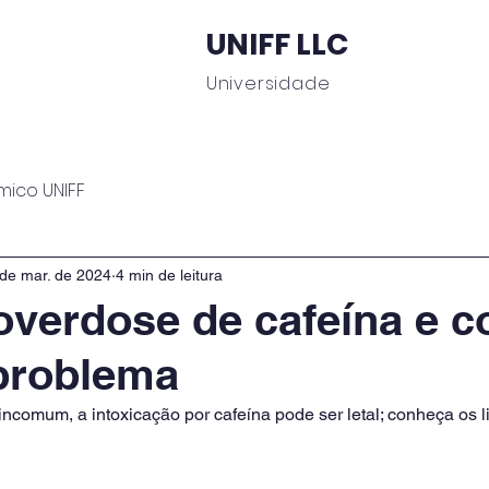
UNIFF LLC
Universidade
 Educacionais
Área do Aluno
Journal UNIFF
C
mico UNIFF
de mar. de 2024
4 min de leitura
overdose de cafeína e 
 problema
comum, a intoxicação por cafeína pode ser letal; conheça os l