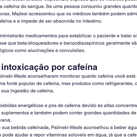
ar a cafeína do sangue. Se uma pessoa consumiu grandes quanti
oras, Majlesi acrescentou que os médicos também podem admin
afeína e a impede de ser absorvida no intestino.
nistrarão medicamentos para estabilizar o paciente e tratar s
isse que beta-bloqueadores e benzodiazepínicos geralmente são
lógicos como alucinações e convulsões.
intoxicação por cafeína
alinski-Wade aconselharam monitorar quanto cafeína você está
ma fonte popular de cafeína, mas produtos como refrigerantes, 
sua ingestão de cafeína.
 bebidas energéticas e pós de cafeína devido às altas concentra
 suplementos e também podem conter grandes quantidades de a
raná.
e sua bebida cafeinada, Palinski-Wade aconselhou a beber águ
o pode ajudar a repor vitaminas solúveis em água, já que a cafe