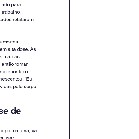
ldade para 
 trabalho.
ados relataram 
s mortes 
em alta dose. As 
as marcas.
 então tomar 
omo acontece 
rescentou. “Eu 
vidas pelo corpo 
se de 
 por cafeína, vá 
m usar 