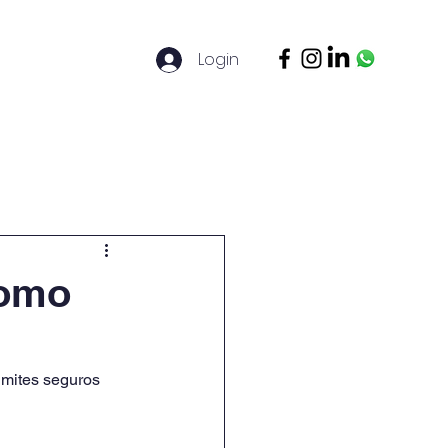
Login
ontato
Legal Basis
Mais
como
imites seguros 