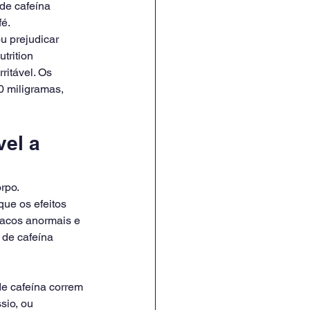
de cafeína 
fé.
u prejudicar 
trition 
itável. Os 
0 miligramas, 
el a 
rpo.
que os efeitos 
íacos anormais e 
de cafeína 
e cafeína correm 
sio, ou 