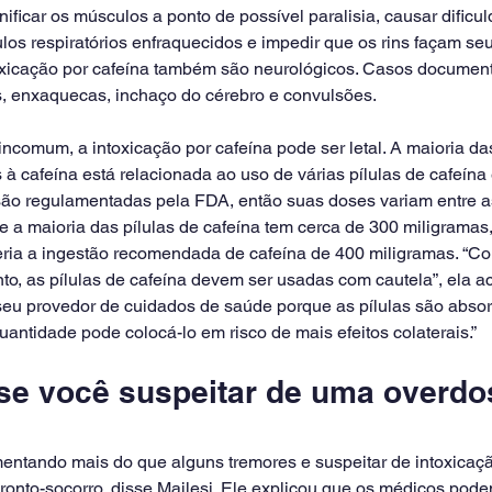
ficar os músculos a ponto de possível paralisia, causar dificu
los respiratórios enfraquecidos e impedir que os rins façam seu
oxicação por cafeína também são neurológicos. Casos document
, enxaquecas, inchaço do cérebro e convulsões.
comum, a intoxicação por cafeína pode ser letal. A maioria da
 à cafeína está relacionada ao uso de várias pílulas de cafeína 
 são regulamentadas pela FDA, então suas doses variam entre 
 a maioria das pílulas de cafeína tem cerca de 300 miligramas,
ria a ingestão recomendada de cafeína de 400 miligramas. “C
o, as pílulas de cafeína devem ser usadas com cautela”, ela ac
 seu provedor de cuidados de saúde porque as pílulas são absor
antidade pode colocá-lo em risco de mais efeitos colaterais.”
 se você suspeitar de uma overdo
entando mais do que alguns tremores e suspeitar de intoxicação
ronto-socorro, disse Majlesi. Ele explicou que os médicos pode