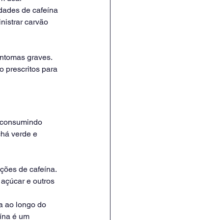
dades de cafeína 
istrar carvão 
intomas graves. 
 prescritos para 
 consumindo 
chá verde e 
ções de cafeína. 
çúcar e outros 
a ao longo do 
ína é um 