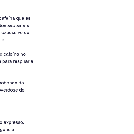
cafeína que as 
os são sinais 
 excessivo de 
na.
e cafeína no 
para respirar e 
 bebendo de 
overdose de 
o expresso. 
gência 