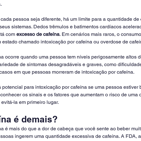
.
cada pessoa seja diferente, há um limite para a quantidade de 
eus sistemas. Dedos trêmulos e batimentos cardíacos acelerad
stá com
 excesso de cafeína
. Em cenários mais raros, o consumo
m estado chamado intoxicação por cafeína ou overdose de cafeí
ína ocorre quando uma pessoa tem níveis perigosamente altos d
ariedade de sintomas desagradáveis e graves, como dificuldade 
casos em que pessoas morreram de intoxicação por cafeína.
 potencial para intoxicação por cafeína se uma pessoa estiver
econhecer os sinais e os fatores que aumentam o risco de uma 
evitá-la em primeiro lugar.
ína é demais?
ína é mais do que a dor de cabeça que você sente ao beber muit
ssoas ingerem uma quantidade excessiva de cafeína. A FDA, a