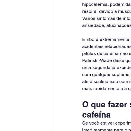
hipocalemia, podem dani
respirar devido a múscu
Vários sintomas de int
ansiedade, alucinações
Embora extremamente in
acidentais relacionadas
pílulas de cafeína não
Palinski-Wade disse que
uma segunda já excede
com qualquer suplement
até discutiria isso com
mais rapidamente e a qu
O que fazer
cafeína
Se você estiver experim
imediatamente para o p