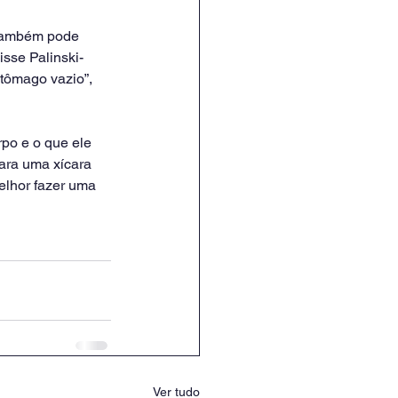
 também pode 
isse Palinski-
tômago vazio”, 
rpo e o que ele 
ara uma xícara 
elhor fazer uma 
Ver tudo