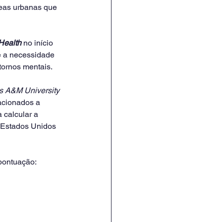
eas urbanas que 
Health
 no início 
é a necessidade 
tornos mentais.
s A&M University
acionados a 
 calcular a 
 Estados Unidos 
pontuação: