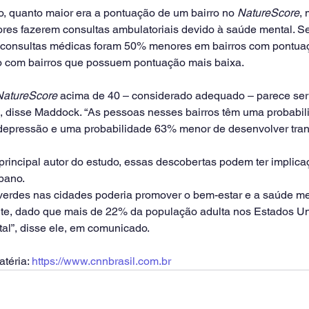
, quanto maior era a pontuação de um bairro no 
NatureScore
, 
res fazerem consultas ambulatoriais devido à saúde mental. S
e consultas médicas foram 50% menores em bairros com pontua
 com bairros que possuem pontuação mais baixa.
NatureScore
 acima de 40 – considerado adequado – parece ser o
, disse Maddock. “As pessoas nesses bairros têm uma probabi
depressão e uma probabilidade 63% menor de desenvolver tran
rincipal autor do estudo, essas descobertas podem ter implica
bano.
erdes nas cidades poderia promover o bem-estar e a saúde men
te, dado que mais de 22% da população adulta nos Estados Un
al”, disse ele, em comunicado.
téria: 
https://www.cnnbrasil.com.br