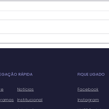
OS IMPACTOS DA
Educ
GLOBALIZAÇÃO NA
Sala
EDUCAÇÃO BÁSICA
para
ATUALMENTE: ASPECTOS
Cons
POSITIVOS E NEGATIVOS
Sust
EGAÇÃO RÁPIDA
FIQUE LIGADO
re
Notícias
Facebook
gramas
Institucional
Instagram