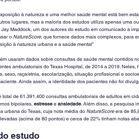
exposição à natureza e uma melhor saúde mental está bem esta
tros lugares, mas a maioria dos estudos utiliza apenas uma o
e Jay Maddock, um dos autores do estudo em comunicado à imp
usar o 
NatureScore
, que fornece dados mais complexos, para es
osição à natureza urbana e a saúde mental”
ém usaram dados sobre consultas de saúde mental contidos no
ntes ambulatoriais do Texas Hospital, de 2014 a 2019. Neles, 
 sexo, raça/etnia, escolarização, situação profissional e soci
ciente. Ainda assim, a identidade dos pacientes não foi divul
total de 61.391.400 consultas ambulatoriais de adultos em cid
ornos bipolares, 
estresse
 e 
ansiedade
. Além disso, a pesquisa i
a urbana do Texas, cuja nota média do 
NatureScore
 era de 85,
levadas (acima de 80 pontos) e cerca de 22% tinham notas aba
do estudo