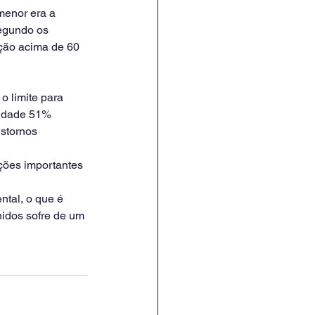
menor era a 
egundo os 
ção acima de 60 
 limite para 
lidade 51% 
stornos 
ções importantes 
tal, o que é 
idos sofre de um 