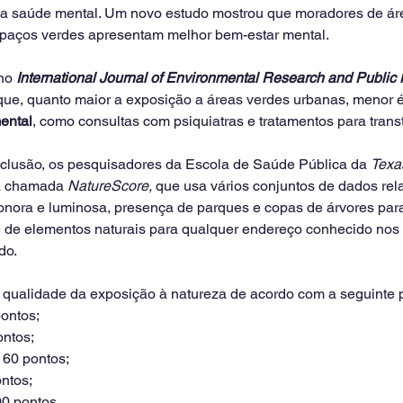
 a saúde mental. Um novo estudo mostrou que moradores de ár
spaços verdes apresentam melhor bem-estar mental.
no 
International Journal of Environmental Research and Public 
 que, quanto maior a exposição a áreas verdes urbanas, menor 
ental
, como consultas com psiquiatras e tratamentos para trans
clusão, os pesquisadores da Escola de Saúde Pública da 
Texa
a chamada 
NatureScore, 
que usa vários conjuntos de dados rel
onora e luminosa, presença de parques e copas de árvores para
 de elementos naturais para qualquer endereço conhecido nos
do.
 qualidade da exposição à natureza de acordo com a seguinte 
pontos;
ontos;
 60 pontos;
ontos;
00 pontos.