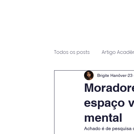
Início
Sobre
Programas
Todos os posts
Artigo Acadê
Brigite Hanôver
23 
Morador
espaço v
mental
Achado é de pesquisa q