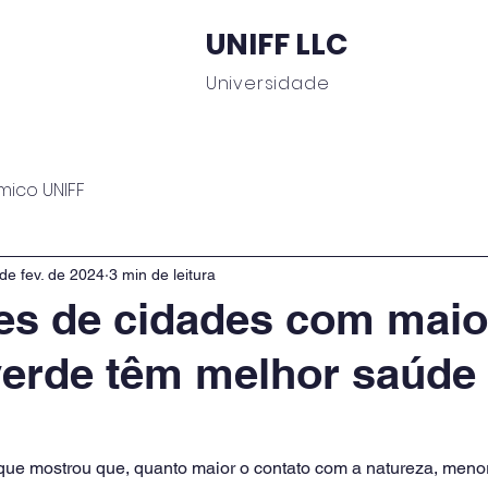
UNIFF LLC
Universidade
 Educacionais
Área do Aluno
Journal UNIFF
C
mico UNIFF
de fev. de 2024
3 min de leitura
es de cidades com maio
erde têm melhor saúde
ue mostrou que, quanto maior o contato com a natureza, meno