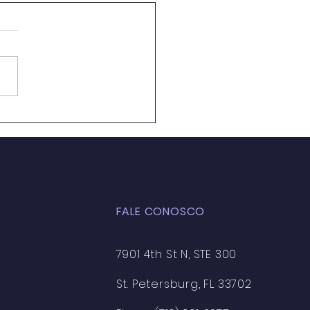
ação Ambiental em
 de Aula: Caminhos
 a Formação de uma
ciência Crítica e
entável
FALE CONOSCO
7901 4th St N, STE 300
St. Petersburg, FL 33702