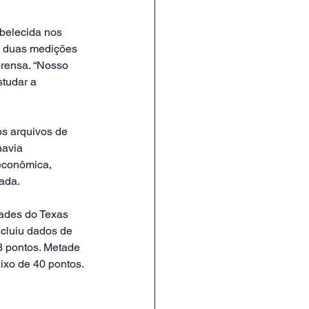
belecida nos 
u duas medições 
rensa. “Nosso 
tudar a 
s arquivos de 
havia 
oeconômica, 
gada.
ades do Texas 
ncluiu dados de 
8 pontos. Metade 
ixo de 40 pontos.