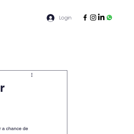
Login
ontato
Legal Basis
Mais
r
r a chance de 