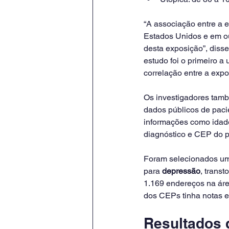
“A associação entre a 
Estados Unidos e em ou
desta exposição”, diss
estudo foi o primeiro a 
correlação entre a exp
Os investigadores tamb
dados públicos de pacie
informações como idade,
diagnóstico e CEP do pa
Foram selecionados um 
para 
depressão
, transt
1.169 endereços na áre
dos CEPs tinha notas e
Resultados 