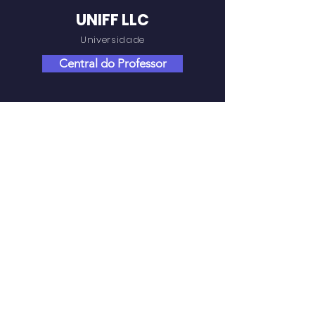
UNIFF LLC
Universidade
Central do Professor
NAVEGAÇÃO RÁPIDA
Sobre
Programas
AVA
Biblioteca
Notícias
Institucional