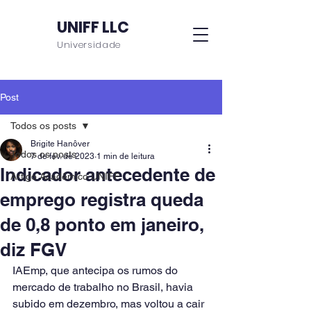
UNIFF LLC
Universidade
Post
Todos os posts
Brigite Hanôver
Todos os posts
7 de fev. de 2023
1 min de leitura
Indicador antecedente de
Artigo Acadêmico UNIFF
emprego registra queda
de 0,8 ponto em janeiro,
diz FGV
IAEmp, que antecipa os rumos do 
mercado de trabalho no Brasil, havia 
subido em dezembro, mas voltou a cair 