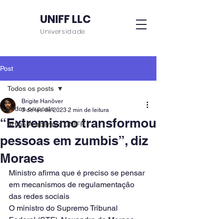
UNIFF LLC
Universidade
Post
Todos os posts
Brigite Hanôver
Todos os posts
3 de fev. de 2023
2 min de leitura
“Extremismo transformou
Artigo Acadêmico UNIFF
pessoas em zumbis”, diz
Moraes
Ministro afirma que é preciso se pensar 
em mecanismos de regulamentação 
das redes sociais
O ministro do Supremo Tribunal 