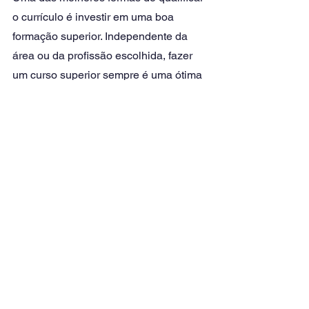
o currículo é investir em uma boa 
formação superior. Independente da 
área ou da profissão escolhida, fazer 
um curso superior sempre é uma ótima 
oportunidade para conseguir empregos 
e salários melhores. 
Sabia que tem como entrar na 
faculdade sem precisar ter feito o 
Exame Nacional do Ensino Médio 
(Enem) e pagando mais barato? A 
UNIFF oferece bolsas de estudo de até 
80% de desconto em diversos cursos 
de milhares de instituições espalhadas 
por todo o país. Clicando abaixo você 
confere todas as ofertas disponíveis: