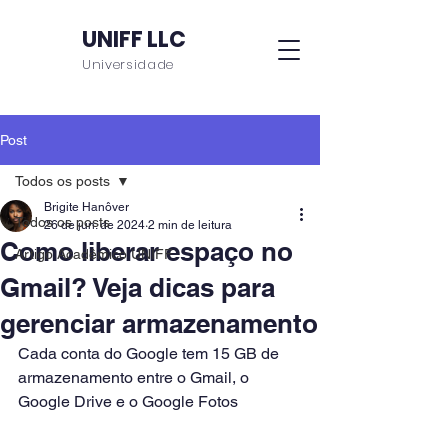
UNIFF LLC
Universidade
Post
Todos os posts
Brigite Hanôver
Todos os posts
26 de jun. de 2024
2 min de leitura
Como liberar espaço no
Artigo Acadêmico UNIFF
Gmail? Veja dicas para
gerenciar armazenamento
Cada conta do Google tem 15 GB de 
armazenamento entre o Gmail, o 
Google Drive e o Google Fotos