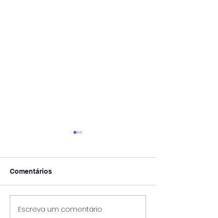
Comentários
Escreva um comentário
OS IMPACTOS DA
Educação Ambi