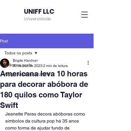
UNIFF LLC
Universidade
Post
Todos os posts
Brigite Hanôver
Todos os posts
30 de out. de 2023
2 min de leitura
Americana leva 10 horas
Artigo Acadêmico UNIFF
para decorar abóbora de
180 quilos como Taylor
Swift
Jeanette Paras decora abóboras como 
símbolos da cultura pop há 35 anos 
como forma de ajudar fundo de 