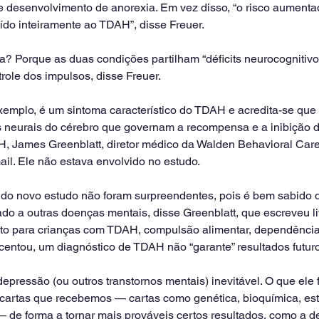
e desenvolvimento de anorexia. Em vez disso, “o risco aumenta
ído inteiramente ao TDAH”, disse Freuer.
a? Porque as duas condições partilham “déficits neurocognitivo
trole dos impulsos, disse Freuer.
xemplo, é um sintoma característico do TDAH e acredita-se que 
 neurais do cérebro que governam a recompensa e a inibição d
, James Greenblatt, diretor médico da Walden Behavioral Care
il. Ele não estava envolvido no estudo.
s do novo estudo não foram surpreendentes, pois é bem sabido
do a outras doenças mentais, disse Greenblatt, que escreveu l
nto para crianças com TDAH, compulsão alimentar, dependência
centou, um diagnóstico de TDAH não “garante” resultados futuro
epressão (ou outros transtornos mentais) inevitável. O que ele f
 cartas que recebemos — cartas como genética, bioquímica, esti
 de forma a tornar mais prováveis ​​certos resultados, como a d