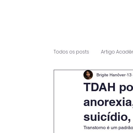
Início
Sobre
Programas
Todos os posts
Artigo Acadê
Brigite Hanôver
13 
TDAH po
anorexia
suicídio,
Transtorno é um padrão