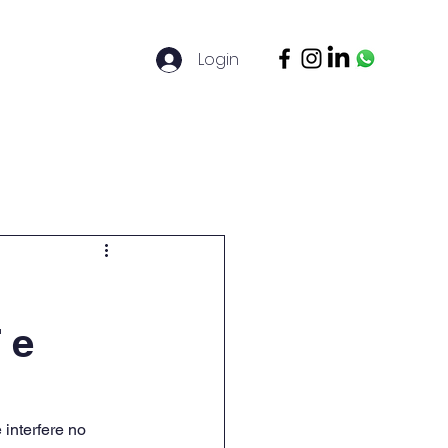
Login
ontato
Legal Basis
Mais
 e
interfere no 