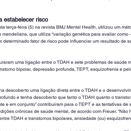
 estabelecer risco
a terça-feira (5) na revista BMJ Mental Health, utilizou um méto
endeliana, que utiliza “variação genética para avaliar como
 determinado fator de risco pode influenciar um resultado de s
raram uma ligação entre o TDAH e sete problemas de saúde me
anstorno bipolar, depressão profunda, TEPT, esquizofrenia e p
a descoberto uma ligação direta entre o TDAH e o desenvolvi
profundo e tenha descoberto que tanto o TDAH quanto o transto
 e em conjunto” contribuíram para o TEPT e as tentativas de s
ondições crônicas de saúde mental, de acordo com Freuer. “Não 
ntre TDAH e transtornos bipolares, ansiedade (ou) esquizofreni