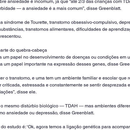
sobre ansiedade é incomum, já que “até 2/3 das crianças com T
bidade — a ansiedade é a mais comum”, disse Greenblatt.
a síndrome de Tourette, transtorno obsessivo-compulsivo, depr
substâncias, transtornos alimentares, dificuldades de aprendiz
crescentou.
arte do quebra-cabeça
 um papel no desenvolvimento de doenças ou condições em um
 um papel importante na expressão desses genes, disse Green
r o transtorno, e uma tem um ambiente familiar e escolar que 
r criticada, estressada e constantemente se sentir desprezada 
ções”, disse ele.
o mesmo distúrbio biológico — TDAH — mas ambientes diferent
omo ansiedade ou depressão, disse Greenblatt.
 do estudo é: ‘Ok, agora temos a ligação genética para acompa