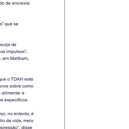
do de anorexia 
s” que se 
surja de 
os impulsos”, 
. em Waltham, 
 que o TDAH está 
ivros sobre como 
 alimentar e 
s específicos.
az, no entanto, é 
lo de vida, meio 
epressão”, disse 