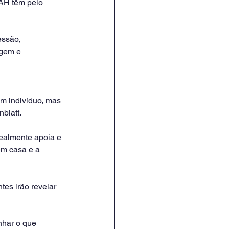
DAH têm pelo 
essão, 
agem e 
 indivíduo, mas 
blatt.
realmente apoia e 
em casa e a 
es irão revelar 
nhar o que 