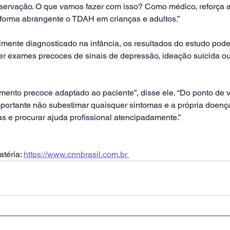
servação. O que vamos fazer com isso? Como médico, reforça 
e forma abrangente o TDAH em crianças e adultos.”
nte diagnosticado na infância, os resultados do estudo poderi
er exames precoces de sinais de depressão, ideação suicida ou
tamento precoce adaptado ao paciente”, disse ele. “Do ponto de v
mportante não subestimar quaisquer sintomas e a própria doenç
s e procurar ajuda profissional atencipadamente.”
téria: 
https://www.cnnbrasil.com.br 