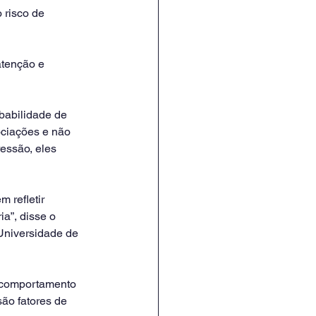
 risco de 
tenção e 
babilidade de 
ciações e não 
essão, eles 
refletir 
a”, disse o 
 Universidade de 
 comportamento 
ão fatores de 