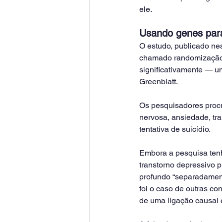
ele.
Usando genes para
O estudo, publicado nest
chamado randomização m
significativamente — um
Greenblatt.
Os pesquisadores procu
nervosa, ansiedade, tr
tentativa de suicídio.
Embora a pesquisa tenh
transtorno depressivo 
profundo “separadamente
foi o caso de outras c
de uma ligação causal e