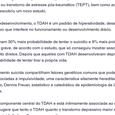
 ou transtorno de estresse pós-traumático (TEPT), bem como ao
 descobriu um novo estudo.
desenvolvimento, o TDAH é um padrão de hiperatividade, desa
o que interfere no funcionamento ou desenvolvimento diário.
m 30% mais probabilidade de tentar o suicídio e 9% mais pro
grave, de acordo com o estudo, que só conseguiu mostrar asso
ito diretos. Depois que aqueles com TDAH desenvolveram depr
lidade de tentar tirar a própria vida.
nto suicida compartilham fatores genéticos comuns que podem 
ociadas à impulsividade, uma característica altamente hereditári
do, Dennis Freuer, estatístico e catedrático de epidemiologia da
a.
 componente central do TDAH e está intimamente associada ao
sugere que tanto o TDAH quanto o transtorno depressivo maior s