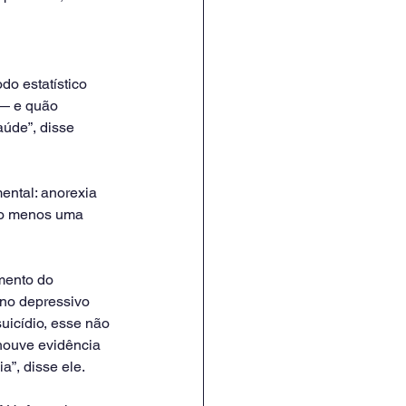
do estatístico 
 — e quão 
aúde”, disse 
ntal: anorexia 
elo menos uma 
mento do 
rno depressivo 
uicídio, esse não 
houve evidência 
a”, disse ele.