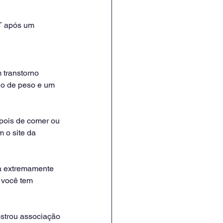
T após um 
 transtorno 
ho de peso e um 
pois de comer ou 
 o site da 
a extremamente 
 você tem 
strou associação 