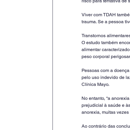
risco para tentativa de 
Viver com TDAH também
trauma. Se a pessoa ti
Transtornos alimentar
O estudo também encont
alimentar caracterizad
peso corporal perigosa
Pessoas com a doença v
pelo uso indevido de la
Clínica Mayo.
No entanto, “a anorexi
prejudicial à saúde e à
anorexia, muitas vezes
Ao contrário das concl