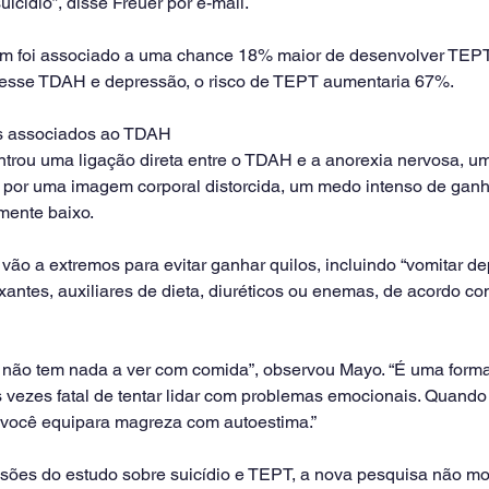
suicídio”, disse Freuer por e-mail.
 foi associado a uma chance 18% maior de desenvolver TEP
vesse TDAH e depressão, o risco de TEPT aumentaria 67%.
es associados ao TDAH
rou uma ligação direta entre o TDAH e a anorexia nervosa, um
o por uma imagem corporal distorcida, um medo intenso de gan
mente baixo.
ão a extremos para evitar ganhar quilos, incluindo “vomitar de
xantes, auxiliares de dieta, diuréticos ou enemas, de acordo com
a não tem nada a ver com comida”, observou Mayo. “É uma form
s vezes fatal de tentar lidar com problemas emocionais. Quando
 você equipara magreza com autoestima.”
usões do estudo sobre suicídio e TEPT, a nova pesquisa não mo