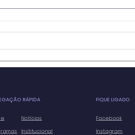
OS IMPACTOS DA
Educ
GLOBALIZAÇÃO NA
Sala
EDUCAÇÃO BÁSICA
para
ATUALMENTE: ASPECTOS
Cons
POSITIVOS E NEGATIVOS
Sust
EGAÇÃO RÁPIDA
FIQUE LIGADO
re
Notícias
Facebook
gramas
Institucional
Instagram