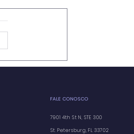
ação Ambiental em
 de Aula: Caminhos
 a Formação de uma
ciência Crítica e
entável
FALE CONOSCO
7901 4th St N, STE 300
St. Petersburg, FL 33702