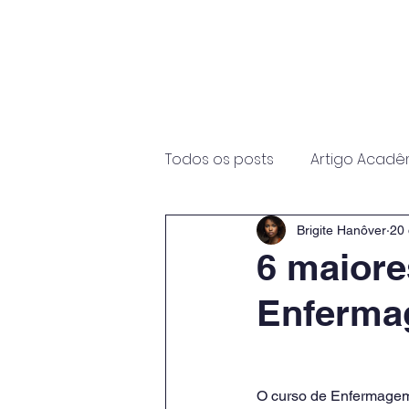
Início
Sobre
Programas
Todos os posts
Artigo Acadê
Brigite Hanôver
20 
6 maiore
Enferm
O curso de Enfermagem 