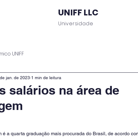
UNIFF LLC
Universidade
 Educacionais
Área do Aluno
Journal UNIFF
C
mico UNIFF
de jan. de 2023
1 min de leitura
s salários na área de
agem
é a quarta graduação mais procurada do Brasil, de acordo com