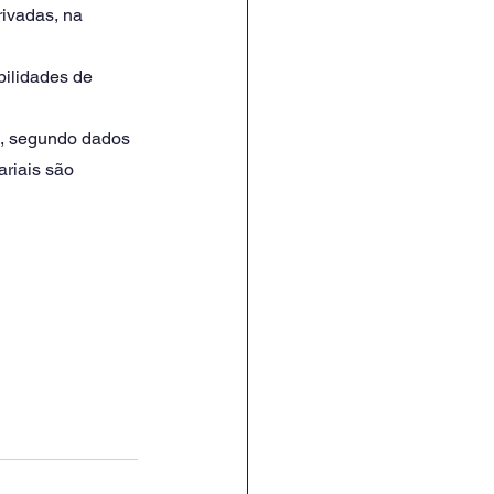
ivadas, na 
bilidades de 
s, segundo dados 
riais são 