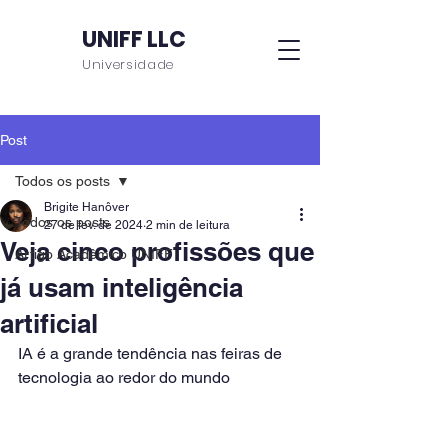
UNIFF LLC
Universidade
Post
Todos os posts
Brigite Hanôver
Todos os posts
27 de fev. de 2024
2 min de leitura
Veja cinco profissões que
Artigo Acadêmico UNIFF
já usam inteligência
artificial
IA é a grande tendência nas feiras de 
tecnologia ao redor do mundo