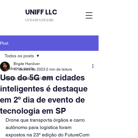
UNIFF LLC
Universidade
Post
Todos os posts
Brigite Hanôver
Todos os posts
17 de nov. de 2023
2 min de leitura
Uso do 5G em cidades
Artigo Acadêmico UNIFF
inteligentes é destaque
em 2º dia de evento de
tecnologia em SP
Drone que transporta órgãos e carro 
autônomo para logística foram 
expostos na 23ª edição do FutureCom 