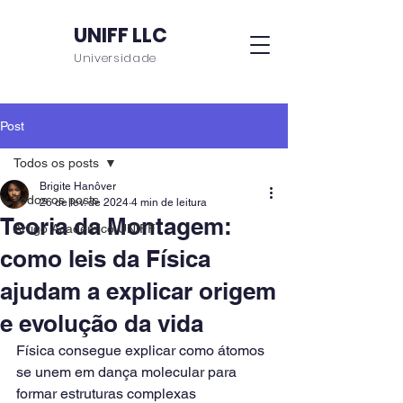
UNIFF LLC
Universidade
Post
Todos os posts
Brigite Hanôver
Todos os posts
26 de fev. de 2024
4 min de leitura
Teoria da Montagem:
Artigo Acadêmico UNIFF
como leis da Física
ajudam a explicar origem
e evolução da vida
Física consegue explicar como átomos 
se unem em dança molecular para 
formar estruturas complexas