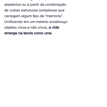
aleatórios ou a partir da combinação 
de outras estruturas complexas que 
carregam algum tipo de “memória”. 
Unificando em um mesmo arcabouço 
objetos vivos e não vivos, 
a vida 
emerge na teoria como uma 
propriedade da natureza
 de montagem 
das moléculas.
*
Marcelo Victor Pires de Sousa
, 
Pesquisador associado ao IDOR e 
professor visitante, 
Universidade 
Federal do Ceará (UFC)
; 
Matheus 
Cândia Araña
, Doutorando em 
biofísica, 
École polytechnique
, e 
Pedro 
Henrique Alvarez
, Físico, 
Universidade 
Estadual de Campinas (Unicamp)