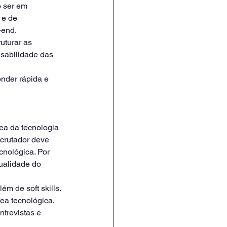
o ser em 
 e de 
-end. 
uturar as 
usabilidade das 
nder rápida e 
rea da tecnologia 
crutador deve 
cnológica. Por 
qualidade do 
m de soft skills. 
ea tecnológica, 
trevistas e 