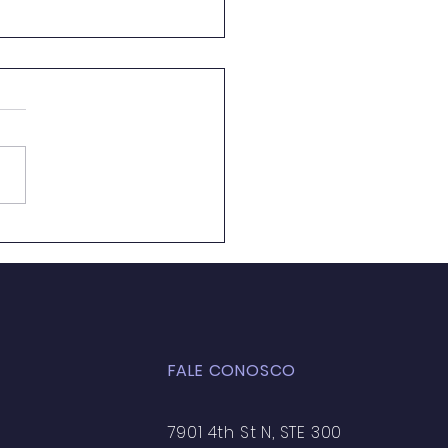
ação Ambiental em
 de Aula: Caminhos
 a Formação de uma
ciência Crítica e
entável
FALE CONOSCO
7901 4th St N, STE 300