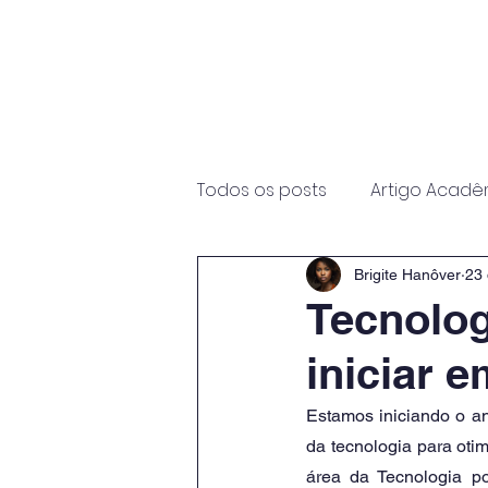
Início
Sobre
Programas
Todos os posts
Artigo Acadê
Brigite Hanôver
23 
Tecnolog
iniciar 
Estamos iniciando o an
da tecnologia para oti
área da Tecnologia p