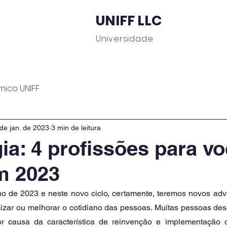
UNIFF LLC
Universidade
 Educacionais
Área do Aluno
Journal UNIFF
C
mico UNIFF
de jan. de 2023
3 min de leitura
ia: 4 profissões para v
em 2023
o de 2023 e neste novo ciclo, certamente, teremos novos adve
mizar ou melhorar o cotidiano das pessoas. Muitas pessoas des
or causa da característica de reinvenção e implementação 