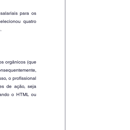
alariais para os 
elecionou quatro 
. 
s orgânicos (que 
onsequentemente, 
o, o profissional 
es de ação, seja 
zando o HTML ou 