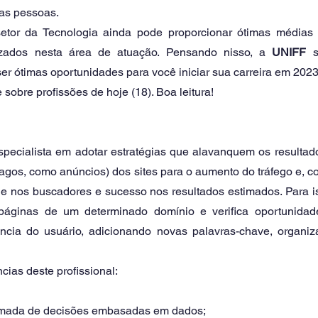
as pessoas. 
etor da Tecnologia ainda pode proporcionar ótimas médias s
lizados nesta área de atuação. Pensando nisso, a 
UNIFF
 s
r ótimas oportunidades para você iniciar sua carreira em 2023
 sobre profissões de hoje (18). Boa leitura!
specialista em adotar estratégias que alavanquem os resultado
agos, como anúncios) dos sites para o aumento do tráfego e, c
e nos buscadores e sucesso nos resultados estimados. Para iss
 páginas de um determinado domínio e verifica oportunidad
ncia do usuário, adicionando novas palavras-chave, organi
ias deste profissional: 
 tomada de decisões embasadas em dados;