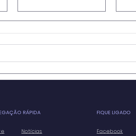
OS IMPACTOS DA
Educ
GLOBALIZAÇÃO NA
Sala
EDUCAÇÃO BÁSICA
para
ATUALMENTE: ASPECTOS
Cons
POSITIVOS E NEGATIVOS
Sust
EGAÇÃO RÁPIDA
FIQUE LIGADO
re
Notícias
Facebook