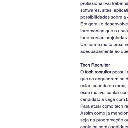
profissional vai trabal
softwares, sites, aplica
possibilidades sobre a 
Em geral, o desenvolved
ferramentas que o usuár
ferramentas projetadas
Um termo muito próximo 
adequadamente ao que lh
Tech Recruiter
O 
tech recruiter
 possui 
que se enquadrem na de
estar inserido no ramo,
esse motivo, contar com
candidato à vaga com 
Para atuar como tech re
Assim como já menciona
seja na programação ou
contatos com candidato