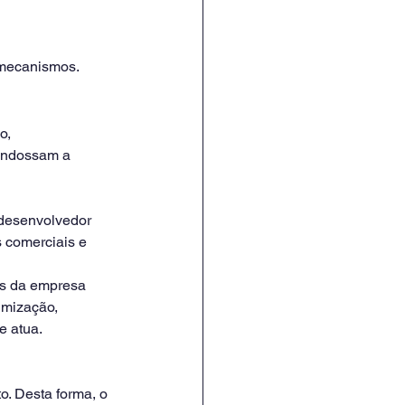
 mecanismos.
o, 
endossam a 
 
 desenvolvedor 
 comerciais e 
os da empresa 
imização, 
e atua.
o. Desta forma, o 