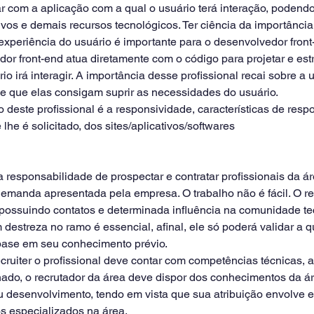
har com a aplicação com a qual o usuário terá interação, podend
tivos e demais recursos tecnológicos. Ter ciência da importância
experiência do usuário é importante para o desenvolvedor front
or front-end atua diretamente com o código para projetar e estr
io irá interagir. A importância desse profissional recai sobre a 
 e que elas consigam suprir as necessidades do usuário. 
deste profissional é a responsividade, características de respo
e é solicitado, dos sites/aplicativos/softwares
a responsabilidade de prospectar e contratar profissionais da á
manda apresentada pela empresa. O trabalho não é fácil. O re
 possuindo contatos e determinada influência na comunidade te
 destreza no ramo é essencial, afinal, ele só poderá validar a 
base em seu conhecimento prévio.
cruiter o profissional deve contar com competências técnicas, alé
do, o recrutador da área deve dispor dos conhecimentos da ár
 desenvolvimento, tendo em vista que sua atribuição envolve en
s especializados na área.