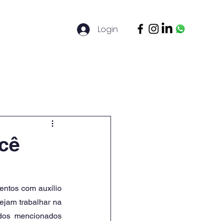
Login
ontato
Legal Basis
Mais
ocê
ntos com auxílio 
ejam trabalhar na 
dos mencionados 