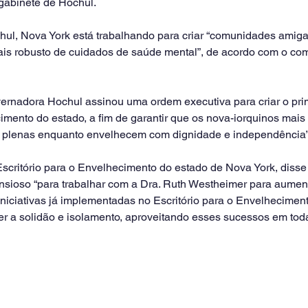
gabinete de Hochul.
hul, Nova York está trabalhando para criar “comunidades amiga
ais robusto de cuidados de saúde mental”, de acordo com o co
ernadora Hochul assinou uma ordem executiva para criar o pri
imento do estado, a fim de garantir que os nova-iorquinos mai
e plenas enquanto envelhecem com dignidade e independência”
 Escritório para o Envelhecimento do estado de Nova York, diss
sioso “para trabalhar com a Dra. Ruth Westheimer para aument
iniciativas já implementadas no Escritório para o Envelhecimen
r a solidão e isolamento, aproveitando esses sucessos em toda