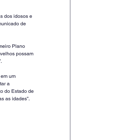
s dos idosos e 
municado de 
meiro Plano 
s velhos possam 
.
e em um 
ar a 
to do Estado de 
s as idades”.