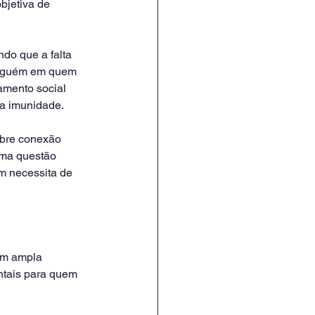
bjetiva de 
do que a falta 
 alguém em quem 
amento social 
da imunidade.
bre conexão 
uma questão 
m necessita de 
om ampla 
ntais para quem 