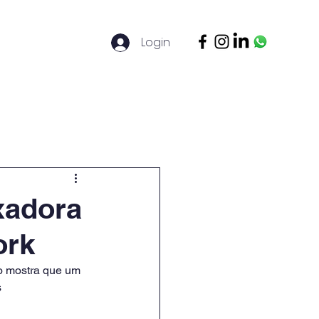
Login
ontato
Legal Basis
Mais
xadora
ork
do mostra que um 
 