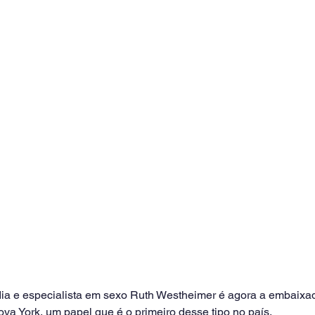
ia e especialista em sexo Ruth Westheimer é agora a embaixad
va York, um papel que é o primeiro desse tipo no país.