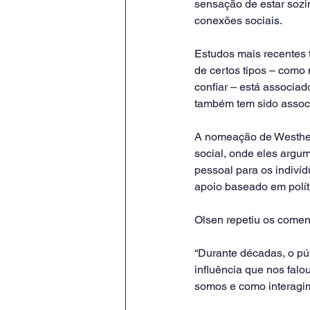
sensação de estar sozin
conexões sociais.
Estudos mais recentes 
de certos tipos – como
confiar – está associad
também tem sido associ
A nomeação de Westhei
social, onde eles argu
pessoal para os indiví
apoio baseado em polít
Olsen repetiu os coment
“Durante décadas, o pú
influência que nos fal
somos e como interagi