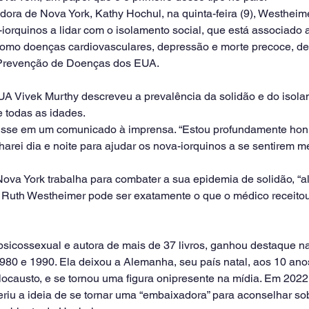
ra de Nova York, Kathy Hochul, na quinta-feira (9), Westheim
-iorquinos a lidar com o isolamento social, que está associado
 como doenças cardiovasculares, depressão e morte precoce, d
 Prevenção de Doenças dos EUA.
EUA Vivek Murthy descreveu a prevalência da solidão e do iso
e todas as idades.
disse em um comunicado à imprensa. “Estou profundamente honr
arei dia e noite para ajudar os nova-iorquinos a se sentirem men
ova York trabalha para combater a sua epidemia de solidão, “a
Ruth Westheimer pode ser exatamente o que o médico receitou
sicossexual e autora de mais de 37 livros, ganhou destaque na
80 e 1990. Ela deixou a Alemanha, seu país natal, aos 10 anos
locausto, e se tornou uma figura onipresente na mídia. Em 2022
riu a ideia de se tornar uma “embaixadora” para aconselhar sob