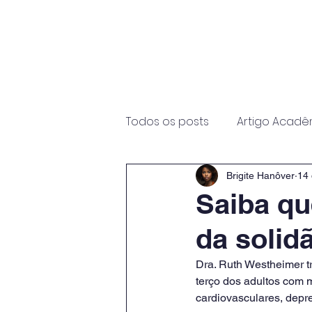
Início
Sobre
Programas
Todos os posts
Artigo Acadê
Brigite Hanôver
14 
Saiba qu
da solid
Dra. Ruth Westheimer tr
terço dos adultos com 
cardiovasculares, depr