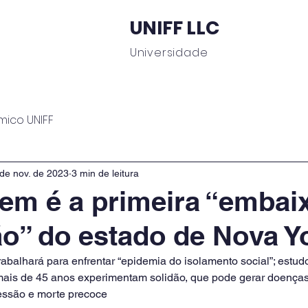
UNIFF LLC
Universidade
 Educacionais
Área do Aluno
Journal UNIFF
C
mico UNIFF
de nov. de 2023
3 min de leitura
em é a primeira “embai
ão” do estado de Nova Y
abalhará para enfrentar “epidemia do isolamento social”; estu
mais de 45 anos experimentam solidão, que pode gerar doenças
essão e morte precoce