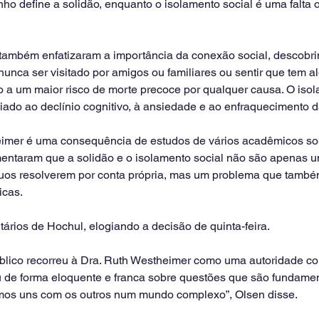
ho define a solidão, enquanto o isolamento social é uma falta o
também enfatizaram a importância da conexão social, descobrin
 nunca ser visitado por amigos ou familiares ou sentir que tem
o a um maior risco de morte precoce por qualquer causa. O isol
ado ao declínio cognitivo, à ansiedade e ao enfraquecimento 
mer é uma consequência de estudos de vários acadêmicos so
mentaram que a solidão e o isolamento social não são apenas 
duos resolverem por conta própria, mas um problema que també
icas.
ários de Hochul, elogiando a decisão de quinta-feira.
blico recorreu à Dra. Ruth Westheimer como uma autoridade c
ou de forma eloquente e franca sobre questões que são fundame
mos uns com os outros num mundo complexo”, Olsen disse.