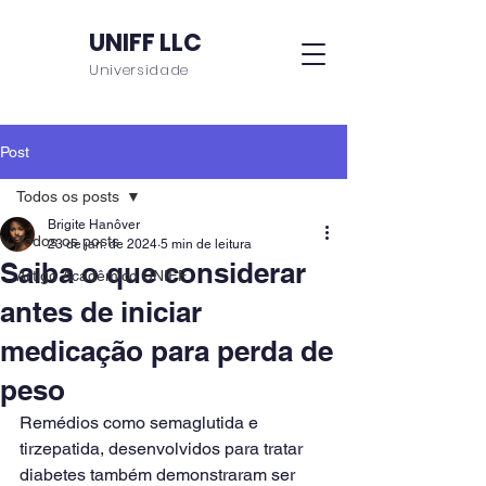
UNIFF LLC
Universidade
Post
Todos os posts
Brigite Hanôver
Todos os posts
23 de jan. de 2024
5 min de leitura
Saiba o que considerar
Artigo Acadêmico UNIFF
antes de iniciar
medicação para perda de
peso
Remédios como semaglutida e 
tirzepatida, desenvolvidos para tratar 
diabetes também demonstraram ser 