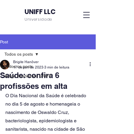
UNIFF LLC
Universidade
Post
Todos os posts
Brigite Hanôver
Todos os posts
17 de jan. de 2023
3 min de leitura
Saúde: confira 6
Artigo Acadêmico UNIFF
profissões em alta
O Dia Nacional da Saúde é celebrado 
no dia 5 de agosto e homenageia o 
nascimento de Oswaldo Cruz, 
bacteriologista, epidemiologista e 
sanitarista, nascido na cidade de São 