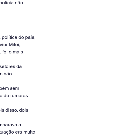
olícia não 
olítica do país, 
er Milei, 
 foi o mais 
setores da 
s não 
ambém sem 
ie de rumores 
s disso, dois 
omparava a 
tuação era muito 