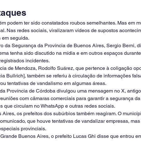
taques
ém podem ter sido constatados roubos semelhantes. Mas em mu
al. Nas redes sociais, viralizaram vídeos de supostos acontecim
s em seguida.
tro da Segurança da Província de Buenos Aires, Sergio Berni, d
tema tenha sido discutido na mídia e em outros espaços durante
egistrados incidentes.
cia de Mendoza, Rodolfo Suárez, que pertence à coligação opos
cia Bullrich], também se referiu à circulação de informações fal
strou tentativas de vandalismo em algumas áreas.
 da Província de Córdoba divulgou uma mensagem no X, antigo T
reuniões com câmaras comerciais para garantir a segurança d
os que circulam no WhatsApp e outras redes sociais.
 Aires, os prefeitos dos subúrbios também reagiram. O municípi
comunicado, que houve tentativas de vandalizar empresas, mas
especiais provinciais.
Grande Buenos Aires, o prefeito Lucas Ghi disse que entrou e