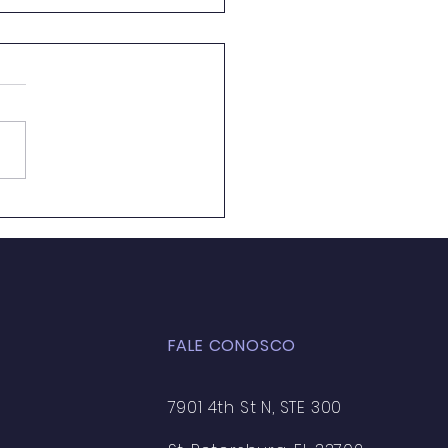
ação Ambiental em
 de Aula: Caminhos
 a Formação de uma
ciência Crítica e
entável
FALE CONOSCO
7901 4th St N, STE 300