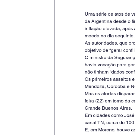
Uma série de atos de v
da Argentina desde o f
inflação elevada, após
moeda no dia seguinte.
As autoridades, que or
objetivo de “gerar confl
O ministro da Segurança
havia vocação para gera
não tinham “dados conf
Os primeiros assaltos 
Mendoza, Córdoba e N
Mas os alertas dispara
feira (22) em torno da 
Grande Buenos Aires.
Em cidades como José C.
canal TN, cerca de 10
E, em Moreno, houve as