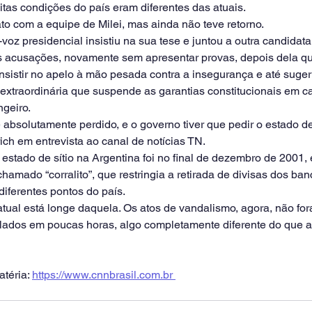
tas condições do país eram diferentes das atuais.
to com a equipe de Milei, mas ainda não teve retorno.
-voz presidencial insistiu na sua tese e juntou a outra candidata
uas acusações, novamente sem apresentar provas, depois dela qu
sistir no apelo à mão pesada contra a insegurança e até suger
a extraordinária que suspende as garantias constitucionais em 
ngeiro.
 e absolutamente perdido, e o governo tiver que pedir o estado de 
rich em entrevista ao canal de notícias TN.
estado de sítio na Argentina foi no final de dezembro de 2001, 
mado “corralito”, que restringia a retirada de divisas dos ban
ferentes pontos do país.
atual está longe daquela. Os atos de vandalismo, agora, não fo
olados em poucas horas, algo completamente diferente do que 
téria: 
https://www.cnnbrasil.com.br 