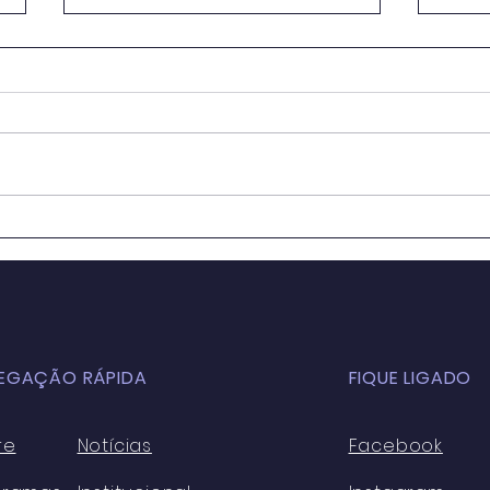
OS IMPACTOS DA
Educ
GLOBALIZAÇÃO NA
Sala
EDUCAÇÃO BÁSICA
para
ATUALMENTE: ASPECTOS
Cons
POSITIVOS E NEGATIVOS
Sust
EGAÇÃO RÁPIDA
FIQUE LIGADO
re
Notícias
Facebook