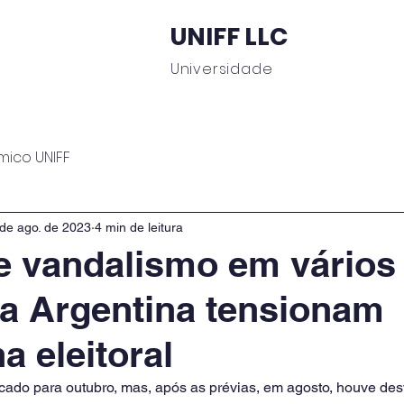
UNIFF LLC
Universidade
 Educacionais
Área do Aluno
Journal UNIFF
C
mico UNIFF
de ago. de 2023
4 min de leitura
e vandalismo em vários
a Argentina tensionam
 eleitoral
rcado para outubro, mas, após as prévias, em agosto, houve des