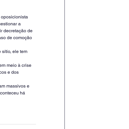
 oposicionista 
estionar a 
ir decretação de 
caso de comoção 
sítio, ele tem 
em meio à crise 
cos e dos 
ram massivos e 
aconteceu há 