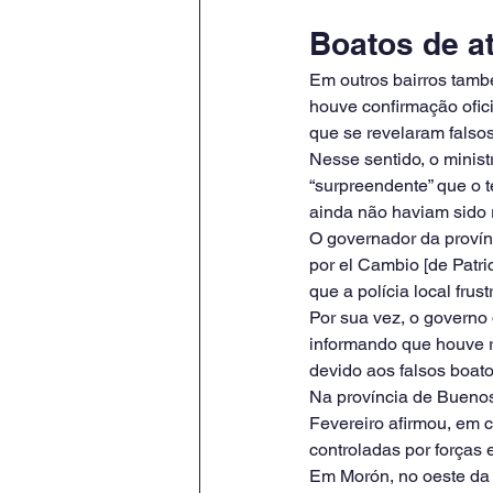
Boatos de a
Em outros bairros tamb
houve confirmação ofici
que se revelaram falso
Nesse sentido, o minis
“surpreendente” que o 
ainda não haviam sido r
O governador da provín
por el Cambio [de Patri
que a polícia local fru
Por sua vez, o governo
informando que houve 
devido aos falsos boat
Na província de Buenos
Fevereiro afirmou, em 
controladas por forças 
Em Morón, no oeste da 