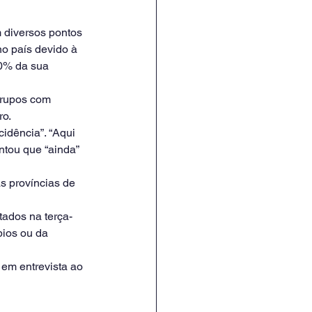
 diversos pontos 
o país devido à 
20% da sua 
grupos com 
ro.
idência”. “Aqui 
ntou que “ainda” 
s províncias de 
ados na terça-
bios ou da 
em entrevista ao 