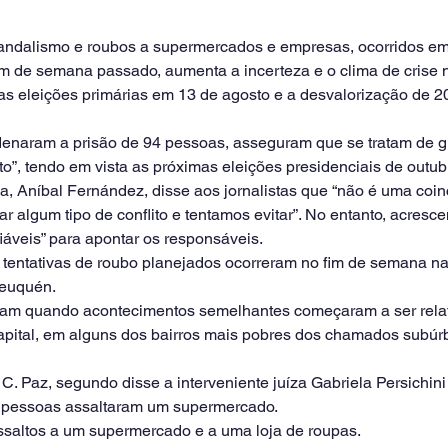
andalismo e roubos a supermercados e empresas, ocorridos em
im de semana passado, aumenta a incerteza e o clima de crise n
 as eleições primárias em 13 de agosto e a desvalorização de 
denaram a prisão de 94 pessoas, asseguram que se tratam de 
ito”, tendo em vista as próximas eleições presidenciais de outub
, Aníbal Fernández, disse aos jornalistas que “não é uma coinc
r algum tipo de conflito e tentamos evitar”. No entanto, acresce
iáveis” para apontar os responsáveis.
e tentativas de roubo planejados ocorreram no fim de semana na
euquén.
ram quando acontecimentos semelhantes começaram a ser relat
capital, em alguns dos bairros mais pobres dos chamados subúr
 Paz, segundo disse a interveniente juíza Gabriela Persichini 
0 pessoas assaltaram um supermercado.
saltos a um supermercado e a uma loja de roupas.