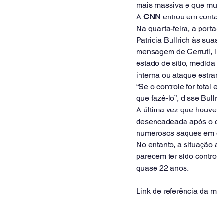
mais massiva e que mui
A 
CNN
 entrou em conta
Na quarta-feira, a porta
Patricia Bullrich às s
mensagem de Cerruti, in
estado de sítio, medid
interna ou ataque estra
“Se o controle for total
que fazê-lo”, disse Bull
A última vez que houve 
desencadeada após o cha
numerosos saques em di
No entanto, a situação 
parecem ter sido contr
quase 22 anos.
Link de referência da ma