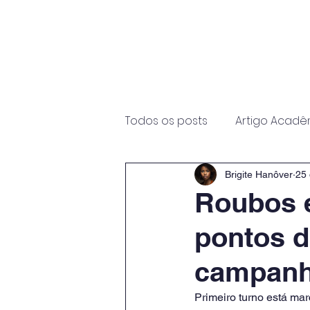
Início
Sobre
Programas
Todos os posts
Artigo Acadê
Brigite Hanôver
25 
Roubos 
pontos d
campanha
Primeiro turno está ma