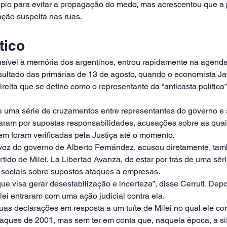
pio para evitar a propagação do medo, mas acrescentou que a p
ção suspeita nas ruas.
tico
sível à memória dos argentinos, entrou rapidamente na agenda p
sultado das primárias de 13 de agosto, quando o economista Javi
eita que se define como o representante da “anticasta política”,
uma série de cruzamentos entre representantes do governo e 
aram por supostas responsabilidades, acusações sobre as quai
m foram verificadas pela Justiça até o momento.
a-voz do governo de Alberto Fernández, acusou diretamente, t
rtido de Milei, La Libertad Avanza, de estar por trás de uma sér
 sociais sobre supostos ataques a empresas.
e visa gerar desestabilização e incerteza”, disse Cerruti. Depoi
ilei entraram com uma ação judicial contra ela.
uas declarações em resposta a um tuíte de Milei no qual ele c
saques de 2001, mas sem ter em conta que, naquela época, a si