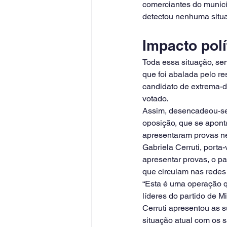
comerciantes do municí
detectou nenhuma situa
Impacto polí
Toda essa situação, sen
que foi abalada pelo re
candidato de extrema-dir
votado.
Assim, desencadeou-se 
oposição, que se apont
apresentaram provas ne
Gabriela Cerruti, port
apresentar provas, o pa
que circulam nas redes
“Esta é uma operação qu
líderes do partido de M
Cerruti apresentou as s
situação atual com os 