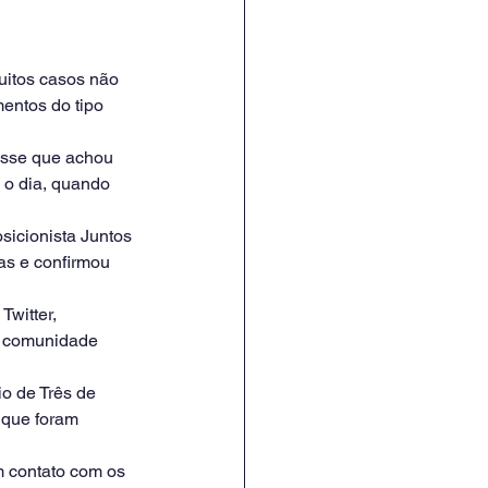
itos casos não 
entos do tipo 
isse que achou 
 o dia, quando 
icionista Juntos 
sas e confirmou 
witter, 
a comunidade 
o de Três de 
 que foram 
m contato com os 