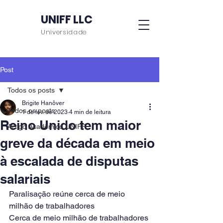
UNIFF LLC
Universidade
Post
Todos os posts
Brigite Hanôver
Todos os posts
1 de fev. de 2023
4 min de leitura
Reino Unido tem maior
Artigo Acadêmico UNIFF
greve da década em meio
à escalada de disputas
salariais
Paralisação reúne cerca de meio 
milhão de trabalhadores
Cerca de meio milhão de trabalhadores 