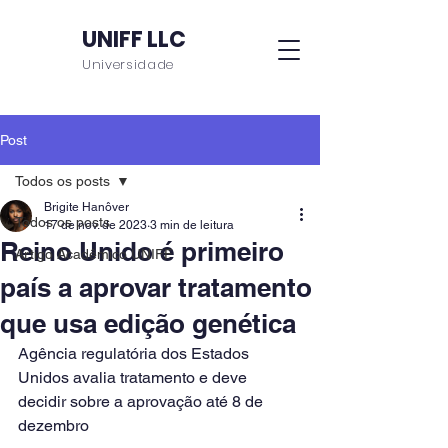
UNIFF LLC
Universidade
Post
Todos os posts
Brigite Hanôver
Todos os posts
17 de nov. de 2023
3 min de leitura
Reino Unido é primeiro
Artigo Acadêmico UNIFF
país a aprovar tratamento
que usa edição genética
Agência regulatória dos Estados 
Unidos avalia tratamento e deve 
decidir sobre a aprovação até 8 de 
dezembro