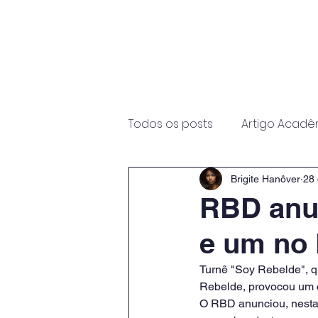
Início
Sobre
Programas
Todos os posts
Artigo Acadê
Brigite Hanôver
28 
RBD anun
e um no 
Turnê "Soy Rebelde", q
Rebelde, provocou um c
O RBD anunciou, nesta 