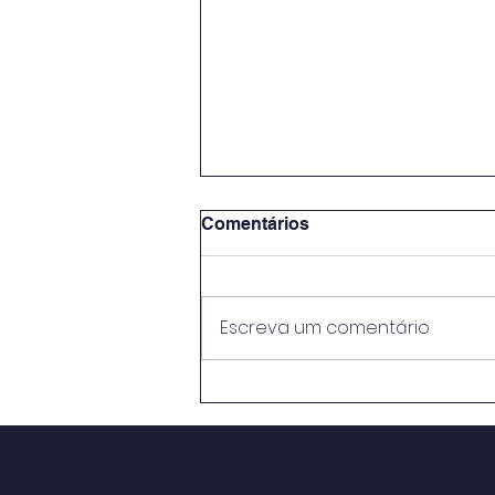
Comentários
Escreva um comentário
METODOLOGIAS ATIVAS E
PRÁTICAS EDUCATIVAS:
PERSPECTIVASNO ENSINO
MÉDIO DO CENTRO DE
ENSINO RUI BARBOSA