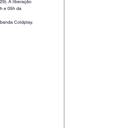
29). A liberação 
4h e 05h da 
 banda Coldplay.