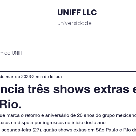
UNIFF LLC
Universidade
 Educacionais
Área do Aluno
Journal UNIFF
C
mico UNIFF
de mar. de 2023
2 min de leitura
cia três shows extras
Rio.
ue marca o retorno e aniversário de 20 anos do grupo mexicano 
aos na disputa por ingressos no início deste ano
segunda-feira (27), quatro shows extras em São Paulo e Rio de