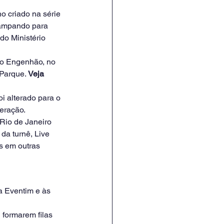
o criado na série 
campando para 
do Ministério 
do Engenhão, no 
 Parque.
 Veja 
i alterado para o 
eração.
Rio de Janeiro 
da turnê, Live 
s em outras 
a Eventim e às 
formarem filas 