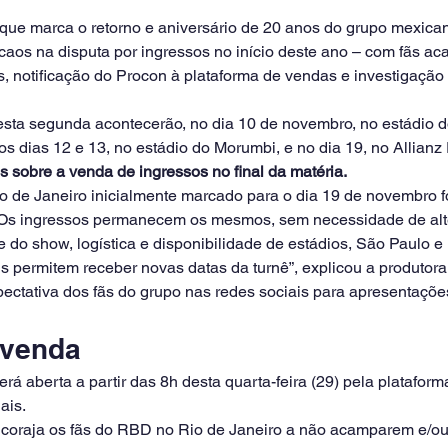
que marca o retorno e aniversário de 20 anos do grupo mexican
aos na disputa por ingressos no início deste ano – com fãs a
as, notificação do Procon à plataforma de vendas e investigação 
sta segunda acontecerão, no dia 10 de novembro, no estádio 
os dias 12 e 13, no estádio do Morumbi, e no dia 19, no Allianz
 sobre a venda de ingressos no final da matéria.
 de Janeiro inicialmente marcado para o dia 19 de novembro fo
Os ingressos permanecem os mesmos, sem necessidade de alt
 do show, logística e disponibilidade de estádios, São Paulo e 
 permitem receber novas datas da turnê”, explicou a produtora 
pectativa dos fãs do grupo nas redes sociais para apresentaçõe
 venda
rá aberta a partir das 8h desta quarta-feira (29) pela plataform
ais.
encoraja os fãs do RBD no Rio de Janeiro a não acamparem e/ou 