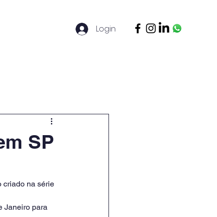
Login
ontato
Legal Basis
Mais
 em SP
criado na série 
 Janeiro para 