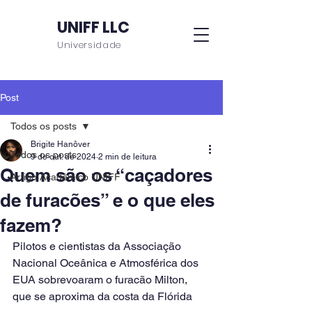
UNIFF LLC
Universidade
Post
Todos os posts
Brigite Hanôver
Todos os posts
9 de out. de 2024
2 min de leitura
Quem são os “caçadores
Artigo Acadêmico UNIFF
de furacões” e o que eles
fazem?
Pilotos e cientistas da Associação 
Nacional Oceânica e Atmosférica dos 
EUA sobrevoaram o furacão Milton, 
que se aproxima da costa da Flórida