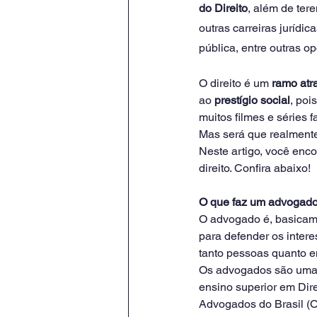
do Direito
, além de ter
outras carreiras jurídic
pública, entre outras o
O direito é um 
ramo atra
ao 
prestígio social
, poi
muitos filmes e séries 
Mas será que realment
Neste artigo, você enc
direito. Confira abaixo!
O que faz um advogad
O advogado é, basicamen
para defender os intere
tanto pessoas quanto e
Os advogados são uma
ensino superior em Dir
Advogados do Brasil (