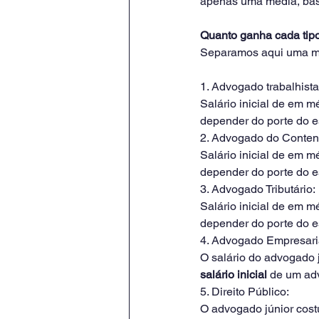
apenas uma média, base
Quanto ganha cada tip
Separamos aqui uma méd
1. Advogado trabalhista
Salário inicial de em m
depender do porte do es
2. Advogado do Contenc
Salário inicial de em 
depender do porte do es
3. Advogado Tributário:
Salário inicial de em 
depender do porte do es
4. Advogado Empresari
O salário do advogado j
salário inicial
 de um ad
5. Direito Público:
O advogado júnior cost