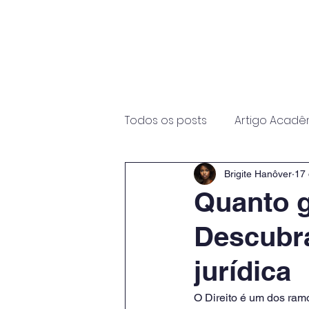
Início
Sobre
Programas
Todos os posts
Artigo Acadê
Brigite Hanôver
17 
Quanto 
Descubra
jurídica
O Direito é um dos ramo