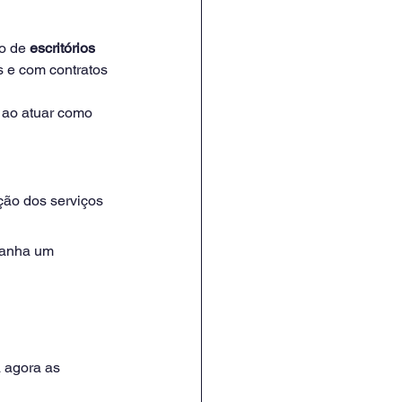
o de
 escritórios 
s e com contratos 
, ao atuar como 
ção dos serviços 
ganha um 
 agora as 