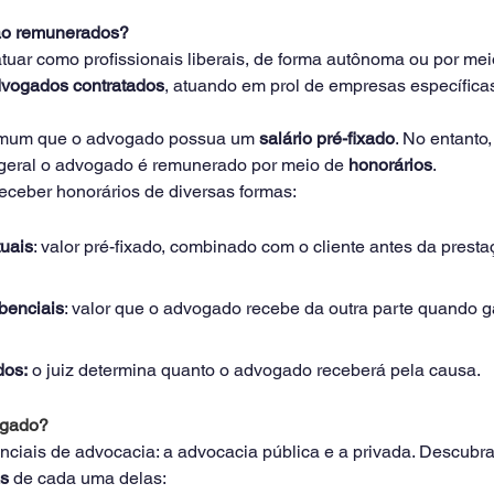
ão remunerados?
ar como profissionais liberais, de forma autônoma ou por mei
vogados contratados
, atuando em prol de empresas específica
omum que o advogado possua um 
salário pré-fixado
. No entanto
m geral o advogado é remunerado por meio de 
honorários
.
eber honorários de diversas formas: 
uais
: valor pré-fixado, combinado com o cliente antes da presta
benciais
: valor que o advogado recebe da outra parte quando 
dos:
 o juiz determina quanto o advogado receberá pela causa.
ogado?
nciais de advocacia: a advocacia pública e a privada. Descubra
as
 de cada uma delas: 