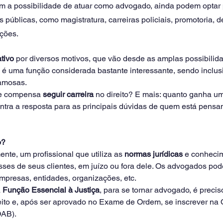
em a possibilidade de atuar como advogado, ainda podem optar 
as públicas, como magistratura, carreiras policiais, promotoria, d
pções.
tivo
 por diversos motivos, que vão desde as amplas possibilida
s é uma função considerada bastante interessante, sendo inclus
famosas. 
e compensa 
seguir carreira
 no direito? E mais: quanto ganha 
ontra a resposta para as principais dúvidas de quem está pensa
o?
te, um profissional que utiliza as 
normas jurídicas
 e conhecim
sses de seus clientes, em juízo ou fora dele. Os advogados po
mpresas, entidades, organizações, etc. 
 
Função Essencial à Justiça
, para se tornar advogado, é preciso
eito e, após ser aprovado no Exame de Ordem, se inscrever na
OAB).