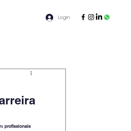
Login
ontato
Legal Basis
Mais
arreira
Os 
profissionais 