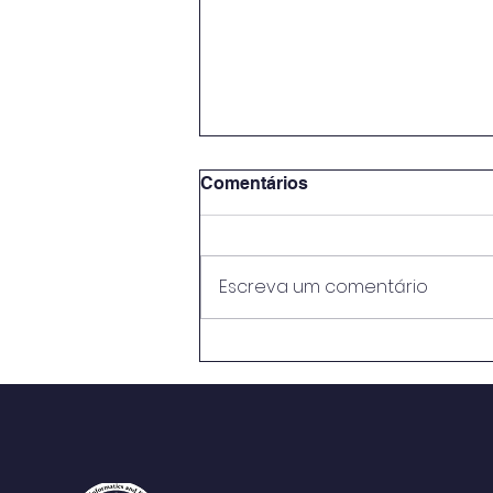
Comentários
Escreva um comentário
METODOLOGIAS ATIVAS E
PRÁTICAS EDUCATIVAS:
PERSPECTIVASNO ENSINO
MÉDIO DO CENTRO DE
ENSINO RUI BARBOSA