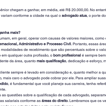
sênior
chegam a ganhar, em média, até R$ 20.000,00. No entant
 variam conforme a cidade na qual o 
advogado atua
, o porte d
ganha mais?
umam, em geral, operar com causas de valores maiores, como 
ternacional, Administrativo e Processo Civil
. Portanto, essas ár
 modalidades de recebimento que são percentuais sobre o valo
em qualquer outra profissão, o 
bom profissional
 é sempre bem 
dente da área, quanto 
mais qualificação
, dedicação e esforço, m
iente sempre é levado em consideração e, quanto melhor a qu
o, mais caro o advogado pode cobrar por ele. Para ampliar suas
edido
, é fundamental que você planeje sua carreira, tenha refer
te. 
s as questões sobre a qualificação de cada advogado, separam
as salariais conforme as 
áreas do direito
. Lembramos que os va