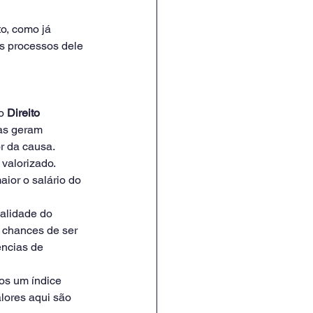
o, como já 
os processos dele 
o 
Direito 
eas geram 
r da causa.
valorizado. 
aior o salário do 
alidade do 
 chances de ser 
ências de 
os um índice 
lores aqui são 