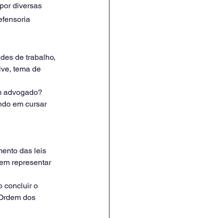
por diversas 
efensoria 
des de trabalho, 
ive, tema de 
um advogado? 
ndo em cursar 
ento das leis 
dem representar 
 concluir o 
 Ordem dos 