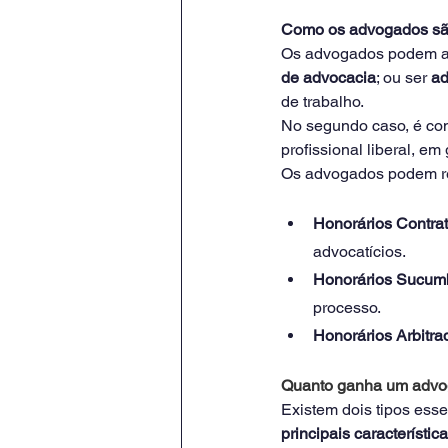
Como os advogados s
Os advogados podem atu
de advocacia
; ou ser 
ad
de trabalho.
No segundo caso, é c
profissional liberal, e
Os advogados podem rec
Honorários Contrat
advocatícios.
Honorários Sucum
processo.
Honorários Arbitra
Quanto ganha um adv
Existem dois tipos esse
principais característic