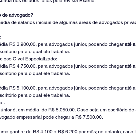
ada nos estudos feitos pela revista Exame.
o de advogado?
ia de salários iniciais de algumas áreas de advogados privad
:
édia R$ 3.900,00, para
advogados júnior, podendo chegar 
até 
critório para o qual ele trabalha.
ioso Cível Especializado:
média R$ 4.750,00, para advogados júnior, podendo chegar 
até 
critório para o qual ele trabalha.
média R$ 5.100,00, para advogados júnior, podendo chegar 
até 
critório para o qual ele trabalha.
al:
únior é, em média, de R$ 5.050,00. Caso seja um escritório de 
vogado empresarial pode chegar a R$ 7.500,00.
uma ganhar de R$ 4.100 a R$ 6.200 por mês; no entanto, caso 