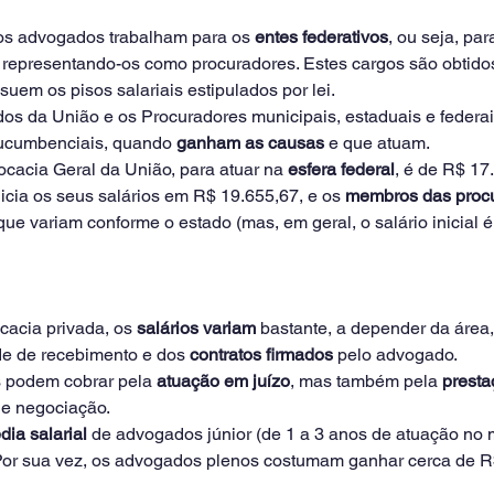
os advogados trabalham para os 
entes federativos
, ou seja, par
 representando-os como procuradores. Estes cargos são obtido
suem os pisos salariais estipulados por lei. 
s da União e os Procuradores municipais, estaduais e federais,
ucumbenciais, quando 
ganham as causas
 e que atuam.
vocacia Geral da União, para atuar na
 esfera federal
, é de R$ 17
icia os seus salários em R$ 19.655,67, e os 
membros das procu
que variam conforme o estado (mas, em geral, o salário inicial é
cacia privada, os 
salários variam
 bastante, a depender da área
e de recebimento e dos 
contratos firmados
 pelo advogado.
 podem cobrar pela
 atuação em juízo
, mas também pela 
presta
a e negociação.
ia salarial 
de advogados júnior
(de 1 a 3 anos de atuação no 
Por sua vez, os advogados plenos costumam ganhar cerca de R