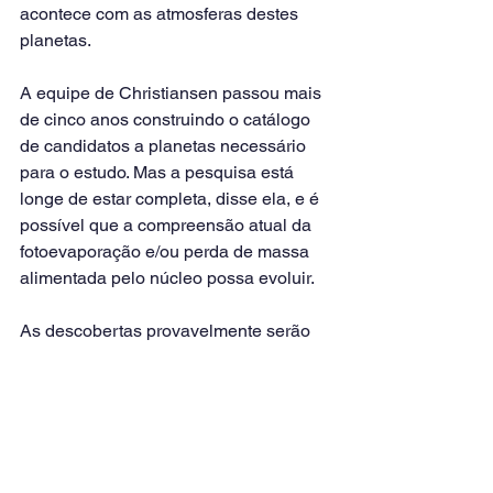
acontece com as atmosferas destes 
planetas.
A equipe de Christiansen passou mais 
de cinco anos construindo o catálogo 
de candidatos a planetas necessário 
para o estudo. Mas a pesquisa está 
longe de estar completa, disse ela, e é 
possível que a compreensão atual da 
fotoevaporação e/ou perda de massa 
alimentada pelo núcleo possa evoluir.
As descobertas provavelmente serão 
postas à prova por estudos futuros 
antes que alguém possa declarar o 
mistério desta lacuna planetária 
resolvido de uma vez por todas.
Link de referência da matéria: 