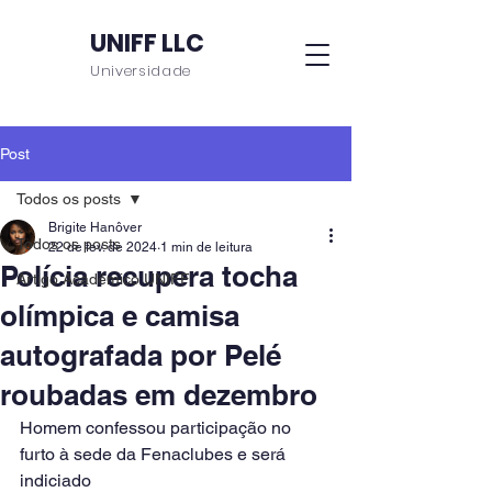
UNIFF LLC
Universidade
Post
Todos os posts
Brigite Hanôver
Todos os posts
22 de fev. de 2024
1 min de leitura
Polícia recupera tocha
Artigo Acadêmico UNIFF
olímpica e camisa
autografada por Pelé
roubadas em dezembro
Homem confessou participação no 
furto à sede da Fenaclubes e será 
indiciado