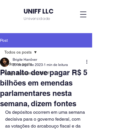
UNIFF LLC
Universidade
Post
Todos os posts
Brigite Hanôver
Todos os posts
23 de ago. de 2023
1 min de leitura
Planalto deve pagar R$ 5
Artigo Acadêmico UNIFF
bilhões em emendas
parlamentares nesta
semana, dizem fontes
Os depósitos ocorrem em uma semana 
decisiva para o governo federal, com 
as votações do arcabouço fiscal e da 