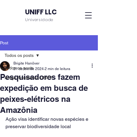
UNIFF LLC
Universidade
Post
Todos os posts
Brigite Hanôver
Todos os posts
21 de fev. de 2024
2 min de leitura
Pesquisadores fazem
Artigo Acadêmico UNIFF
expedição em busca de
peixes-elétricos na
Amazônia
Ação visa identificar novas espécies e 
preservar biodiversidade local