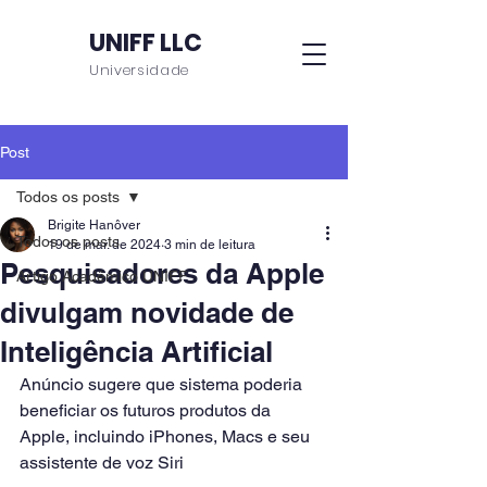
UNIFF LLC
Universidade
Post
Todos os posts
Brigite Hanôver
Todos os posts
19 de mar. de 2024
3 min de leitura
Pesquisadores da Apple
Artigo Acadêmico UNIFF
divulgam novidade de
Inteligência Artificial
Anúncio sugere que sistema poderia 
beneficiar os futuros produtos da 
Apple, incluindo iPhones, Macs e seu 
assistente de voz Siri