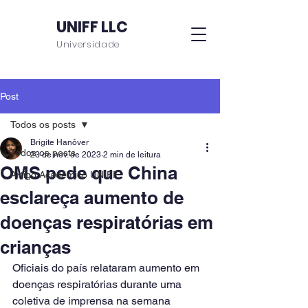
UNIFF LLC
Universidade
Post
Todos os posts
Brigite Hanôver
Todos os posts
23 de nov. de 2023
2 min de leitura
OMS pede que China
Artigo Acadêmico UNIFF
esclareça aumento de
doenças respiratórias em
crianças
Oficiais do país relataram aumento em 
doenças respiratórias durante uma 
coletiva de imprensa na semana 