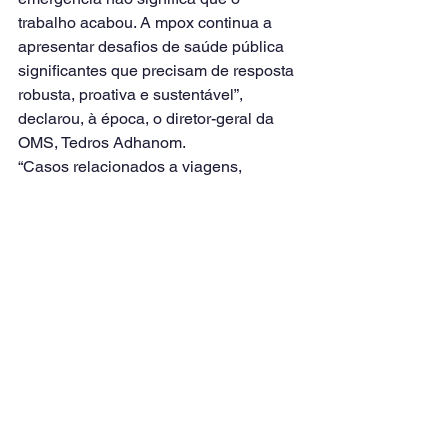
trabalho acabou. A mpox continua a 
apresentar desafios de saúde pública 
significantes que precisam de resposta 
robusta, proativa e sustentável”, 
declarou, à época, o diretor-geral da 
OMS, Tedros Adhanom.
“Casos relacionados a viagens, 
registrados em todas as regiões, 
demonstram a ameaça contínua. Existe 
risco, em particular, para pessoas que 
vivem com infecção por HIV não 
tratada. Continua sendo importante que 
os países mantenham sua capacidade 
de teste e seus esforços, avaliem os 
riscos, quantifiquem as necessidades 
de resposta e ajam prontamente 
quando necessário”, alertou Tedros em 
2023.