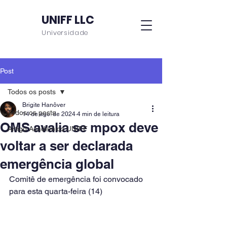
UNIFF LLC
Universidade
Post
Todos os posts
Brigite Hanôver
Todos os posts
14 de ago. de 2024
4 min de leitura
OMS avalia se mpox deve
Artigo Acadêmico UNIFF
voltar a ser declarada
emergência global
Comitê de emergência foi convocado 
para esta quarta-feira (14)