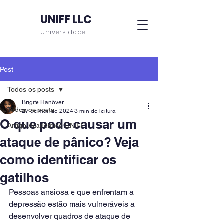
UNIFF LLC
Universidade
Post
Todos os posts
Brigite Hanôver
Todos os posts
27 de mai. de 2024
3 min de leitura
O que pode causar um
Artigo Acadêmico UNIFF
ataque de pânico? Veja
como identificar os
gatilhos
Pessoas ansiosa e que enfrentam a 
depressão estão mais vulneráveis a 
desenvolver quadros de ataque de 