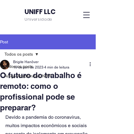
UNIFF LLC
Universidade
Post
Todos os posts
Brigite Hanôver
Todos os posts
19 de jan. de 2023
4 min de leitura
O futuro do trabalho é
Artigo Acadêmico UNIFF
remoto: como o
profissional pode se
preparar?
Devido a pandemia do coronavírus, 
muitos impactos econômicos e sociais 
por conta do isolamento em prevenção 