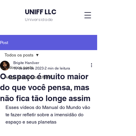
UNIFF LLC
Universidade
Post
Todos os posts
Brigite Hanôver
Todos os posts
19 de set. de 2023
2 min de leitura
O espaço é muito maior
Artigo Acadêmico UNIFF
do que você pensa, mas
não fica tão longe assim
Esses vídeos do Manual do Mundo vão 
te fazer refletir sobre a imensidão do 
espaço e seus planetas