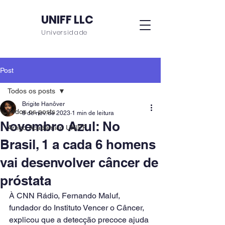
UNIFF LLC
Universidade
Post
Todos os posts
Brigite Hanôver
Todos os posts
8 de nov. de 2023
1 min de leitura
Novembro Azul: No
Artigo Acadêmico UNIFF
Brasil, 1 a cada 6 homens
vai desenvolver câncer de
próstata
À CNN Rádio, Fernando Maluf, 
fundador do Instituto Vencer o Câncer, 
explicou que a detecção precoce ajuda 