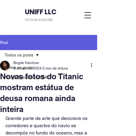
UNIFF LLC
Universidade
Post
Todos os posts
Brigite Hanôver
Todos os posts
3 de set. de 2024
3 min de leitura
Novas fotos do Titanic
Artigo Acadêmico UNIFF
mostram estátua de
deusa romana ainda
inteira
Grande parte da arte que decorava os 
corredores e quartos do navio se 
decompôs no fundo do oceano, mas a 