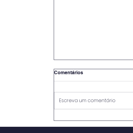
Comentários
Escreva um comentário
METODOLOGIAS ATIVAS E
PRÁTICAS EDUCATIVAS:
PERSPECTIVASNO ENSINO