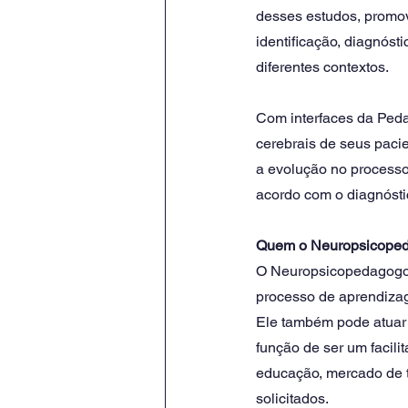
desses estudos, promove
identificação, diagnóst
diferentes contextos.
Com interfaces da Peda
cerebrais de seus paci
a evolução no processo
acordo com o diagnóstic
Quem o Neuropsicope
O Neuropsicopedagogo t
processo de aprendizag
Ele também pode atuar n
função de ser um facili
educação, mercado de t
solicitados.