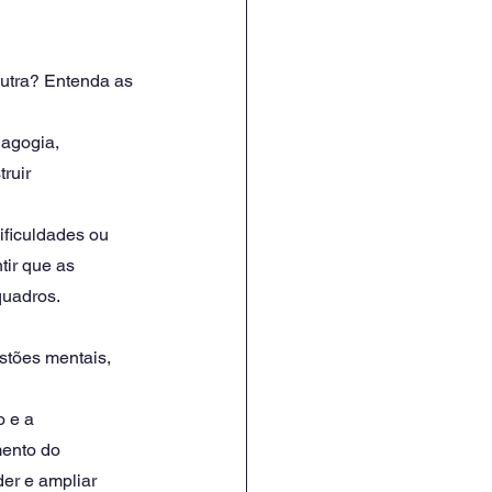
utra? Entenda as 
agogia, 
ruir 
ificuldades ou 
ir que as 
quadros.
tões mentais, 
 e a 
ento do 
er e ampliar 