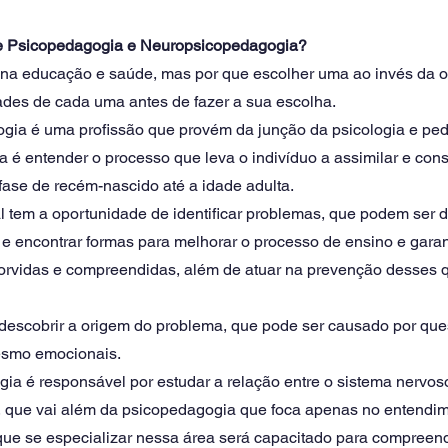
tre Psicopedagogia e Neuropsicopedagogia?
na educação e saúde, mas por que escolher uma ao invés da o
dades de cada uma antes de fazer a sua escolha.
ogia é uma profissão que provém da junção da psicologia e ped
a é entender o processo que leva o indivíduo a assimilar e const
ase de recém-nascido até a idade adulta. 
l tem a oportunidade de identificar problemas, que podem ser d
e encontrar formas para melhorar o processo de ensino e garant
orvidas e compreendidas, além de atuar na prevenção desses 
escobrir a origem do problema, que pode ser causado por ques
mesmo emocionais. 
ia é responsável por estudar a relação entre o sistema nervoso
que vai além da psicopedagogia que foca apenas no entendim
que se especializar nessa área será capacitado para compreend