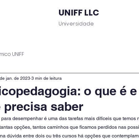
UNIFF LLC
Universidade
 Educacionais
Área do Aluno
Journal UNIFF
C
mico UNIFF
de jan. de 2023
3 min de leitura
copedagogia: o que é e
 precisa saber
 para desempenhar é uma das tarefas mais difíceis que temos no
 tantas opções, tantos caminhos que ficamos perdidos nas possi
 na dúvida entre dois ou três cursos há opções que contemplam