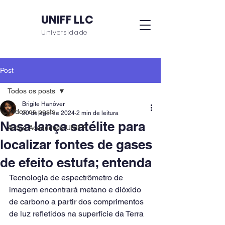
UNIFF LLC
Universidade
Post
Todos os posts
Brigite Hanôver
Todos os posts
20 de ago. de 2024
2 min de leitura
Nasa lança satélite para
Artigo Acadêmico UNIFF
localizar fontes de gases
de efeito estufa; entenda
Tecnologia de espectrômetro de 
imagem encontrará metano e dióxido 
de carbono a partir dos comprimentos 
de luz refletidos na superfície da Terra