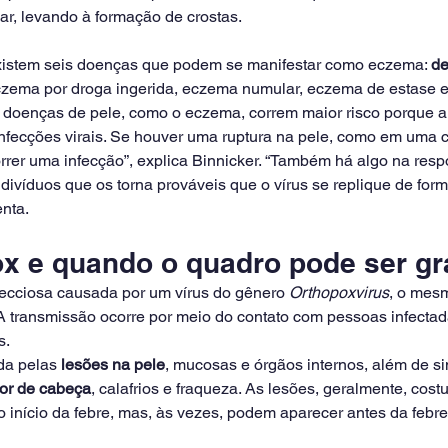
r, levando à formação de crostas.
xistem seis doenças que podem se manifestar como eczema: 
de
eczema por droga ingerida, eczema numular, eczema de estase e
doenças de pele, como o eczema, correm maior risco porque a
 infecções virais. Se houver uma ruptura na pele, como em uma 
rrer uma infecção”, explica Binnicker. “Também há algo na resp
ndivíduos que os torna prováveis que o vírus se replique de form
nta.
x e quando o quadro pode ser g
ecciosa causada por um vírus do gênero 
Orthopoxvirus
, o mesm
. A transmissão ocorre por meio do contato com pessoas infectad
s.
da pelas 
lesões na pele
, mucosas e órgãos internos, além de s
or de cabeça
, calafrios e fraqueza. As lesões, geralmente, cos
o início da febre, mas, às vezes, podem aparecer antes da febre