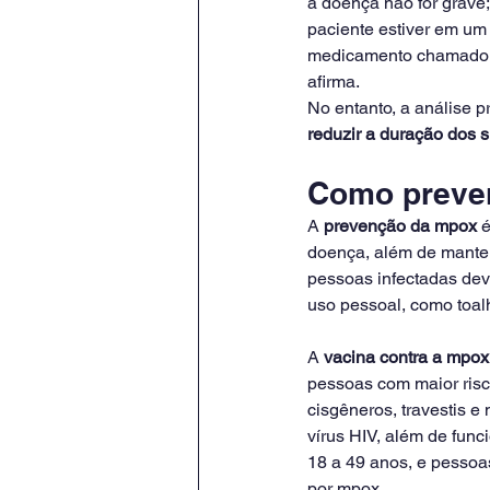
a doença não for grave
paciente estiver em um 
medicamento chamado T
afirma.
No entanto, a análise 
reduzir a duração dos 
Como preven
A 
prevenção da mpox
 
doença, além de manter
pessoas infectadas deve
uso pessoal, como toal
A 
vacina contra a mpox
pessoas com maior risc
cisgêneros, travestis e
vírus HIV, além de fun
18 a 49 anos, e pessoa
por mpox.