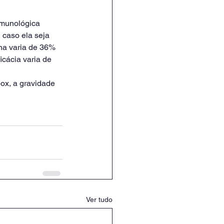
imunológica 
 caso ela seja 
ina varia de 36% 
cácia varia de 
ox, a gravidade 
Ver tudo