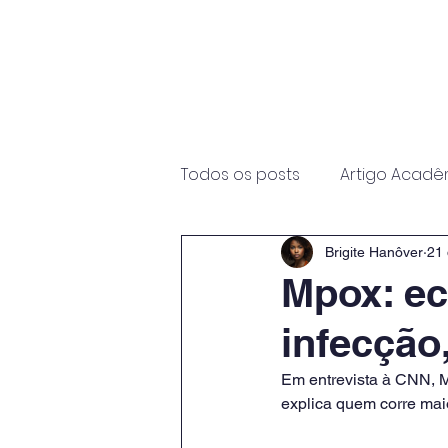
Início
Sobre
Programas
Todos os posts
Artigo Acadê
Brigite Hanôver
21 
Mpox: ec
infecção,
Em entrevista à CNN, Ma
explica quem corre mai