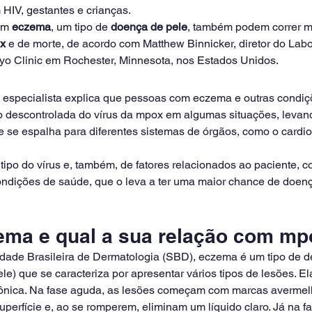
HIV, gestantes e crianças.
om 
eczema
, um tipo de 
doença de pele
, também podem correr mai
x
 e de morte, de acordo com Matthew Binnicker, diretor do Labo
ayo Clinic em Rochester, Minnesota, nos Estados Unidos.
o especialista explica que pessoas com eczema e outras condiç
o descontrolada do vírus da mpox em algumas situações, levan
e se espalha para diferentes sistemas de órgãos, como o cardio
ipo do vírus e, também, de fatores relacionados ao paciente, 
ondições de saúde, que o leva a ter uma maior chance de doenç
ema e qual a sua relação com m
ade Brasileira de Dermatologia (SBD), eczema é um tipo de d
le) que se caracteriza por apresentar vários tipos de lesões. El
ônica. Na fase aguda, as lesões começam com marcas averme
perfície e, ao se romperem, eliminam um líquido claro. Já na fa