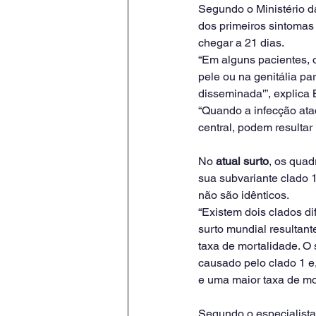
Segundo o Ministério da
dos primeiros sintomas
chegar a 21 dias.
“Em alguns pacientes, 
pele ou na genitália p
disseminada'”, explica B
“Quando a infecção ata
central, podem resultar 
No 
atual surto
, os quad
sua subvariante clado 
não são idênticos.
“Existem dois clados di
surto mundial resultan
taxa de mortalidade. O 
causado pelo clado 1 e
e uma maior taxa de mor
Segundo o especialista,