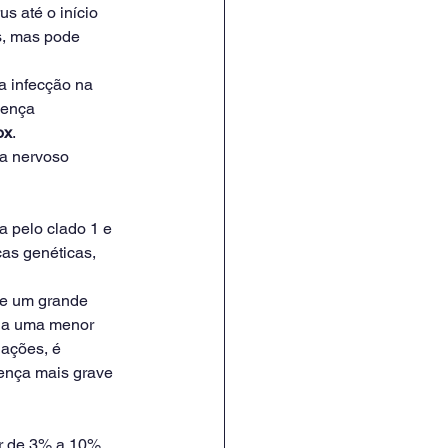
s até o início 
s, mas pode 
a infecção na 
oença 
ox
.
a nervoso 
 pelo clado 1 e 
as genéticas, 
ve um grande 
o a uma menor 
nações, é 
ença mais grave 
r de 3% a 10%. 