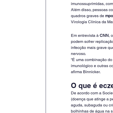
imunossuprimidas, com 
Além disso, pessoas c
quadros graves de 
mpo
Virologia Clínica da M
Em entrevista à 
CNN
, 
podem sofrer replicaçã
infecção mais grave qu
nervoso.
“É uma combinação do t
imunológico e outras c
afirma Binnicker.
O que é ecz
De acordo com a Socied
(doença que atinge a pe
aguda, subaguda ou cr
bolhinhas de água na su