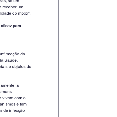
Mas, se um 
e receber um 
idade do mpox”, 
eficaz para 
confirmação da 
da Saúde, 
iais e objetos de 
iamente, a 
homens 
ue vivem com o 
ganismos e têm 
s de infecção 