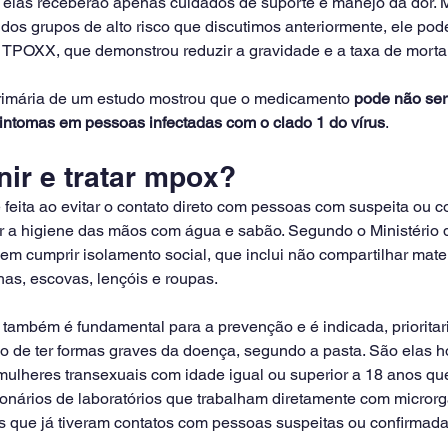
; elas receberão apenas cuidados de suporte e manejo da dor. 
dos grupos de alto risco que discutimos anteriormente, ele pod
POXX, que demonstrou reduzir a gravidade e a taxa de mortal
primária de um estudo mostrou que o medicamento 
pode não ser 
sintomas em pessoas infectadas com o clado 1 do vírus
.
ir e tratar mpox?
é feita ao evitar o contato direto com pessoas com suspeita ou 
 a higiene das mãos com água e sabão. Segundo o Ministério 
m cumprir isolamento social, que inclui não compartilhar mater
has, escovas, lençóis e roupas.
 também é fundamental para a prevenção e é indicada, prioritar
o de ter formas graves da doença, segundo a pasta. São elas 
 mulheres transexuais com idade igual ou superior a 18 anos q
cionários de laboratórios que trabalham diretamente com micror
s que já tiveram contatos com pessoas suspeitas ou confirmada