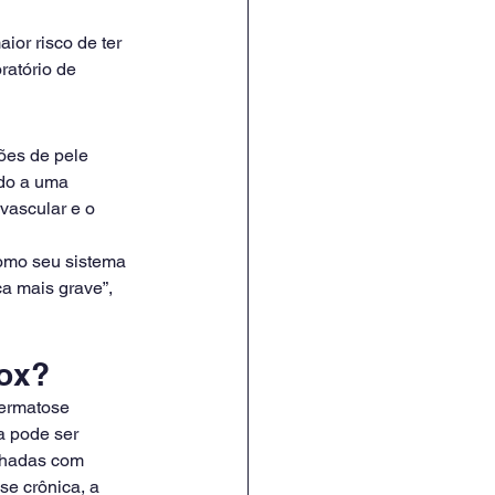
or risco de ter 
ratório de 
ões de pele 
do a uma 
vascular e o 
como seu sistema 
a mais grave”, 
pox?
ermatose 
a pode ser 
lhadas com 
se crônica, a 