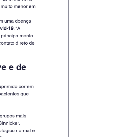
e muito menor em 
rem uma doença 
vid-19
. “A 
o principalmente 
ontato direto de 
e e de 
primido correm 
pacientes que 
grupos mais 
Binnicker.
ológico normal e 