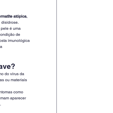
rmatite atópica
, 
 disidrose.
 pele é uma 
condição de 
osta imunológica 
a 
rave?
o do vírus da 
as ou materiais 
intomas como 
tumam aparecer 
.