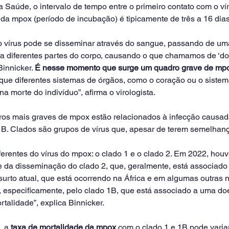
 Saúde, o intervalo de tempo entre o primeiro contato com o víru
 da mpox (período de incubação) é tipicamente de três a 16 dia
o vírus pode se disseminar através do sangue, passando de um
ara diferentes partes do corpo, causando o que chamamos de ‘d
innicker. 
É nesse momento que surge um quadro grave de mp
que diferentes sistemas de órgãos, como o coração ou o sistem
na morte do indivíduo”, afirma o virologista.
ros mais graves de mpox estão relacionados à infecção causada
1B. Clados são grupos de vírus que, apesar de terem semelhanç
ferentes do vírus do mpox: o clado 1 e o clado 2. Em 2022, hou
te da disseminação do clado 2, que, geralmente, está associad
surto atual, que está ocorrendo na África e em algumas outras 
, especificamente, pelo clado 1B, que está associado a uma do
talidade”, explica Binnicker.
 a 
taxa de mortalidade da mpox
 com o clado 1 e 1B pode varia