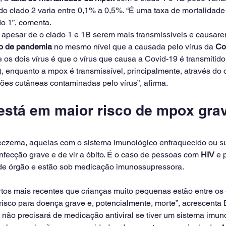
 do clado 2 varia entre 0,1% a 0,5%. “É uma taxa de mortalidad
 1”, comenta. 
a, apesar de o clado 1 e 1B serem mais transmissíveis e causa
co de pandemia
 no mesmo nível que a causada pelo vírus da 
Co
re os dois vírus é que o vírus que causa a Covid-19 é transmitid
…), enquanto a mpox é transmissível, principalmente, através do c
es cutâneas contaminadas pelo vírus”, afirma.
stá em maior risco de mpox grav
czema, aquelas com o sistema imunológico enfraquecido ou su
infecção grave e de vir a óbito. É o caso de pessoas com 
HIV
 e 
 de órgão e estão sob medicação imunossupressora.
os mais recentes que crianças muito pequenas estão entre os 
risco para doença grave e, potencialmente, morte”, acrescenta 
não precisará de medicação antiviral se tiver um sistema imun