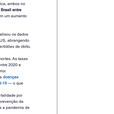
ica, ambos no 
Brasil entre 
ram um aumento 
nalisou os dados 
SUS, abrangendo 
rtidões de óbito.
ortes. As taxas 
ntre 2020 e 
ior.
s 
doenças 
d-19
 — o que 
talidade por 
prevenção da 
ós a pandemia de 