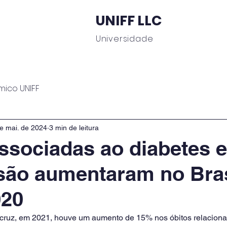
UNIFF LLC
Universidade
 Educacionais
Área do Aluno
Journal UNIFF
C
mico UNIFF
e mai. de 2024
3 min de leitura
ssociadas ao diabetes e
são aumentaram no Bras
020
cruz, em 2021, houve um aumento de 15% nos óbitos relacion