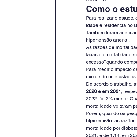
Como o estud
Para realizar o estudo
idade e residência no B
Também foram analisad
hipertensão arterial.
As razões de mortalida
taxas de mortalidade m
excesso” quando compa
Para medir o impacto d
excluindo os atestados
De acordo o trabalho, a
2020 e em 2021
, resp
2022, foi 2% menor. Qu
mortalidade voltaram pa
Porém, quando os pesq
hipertensão
, as razões
mortalidade por diabete
2021, e de 1,14, em 20