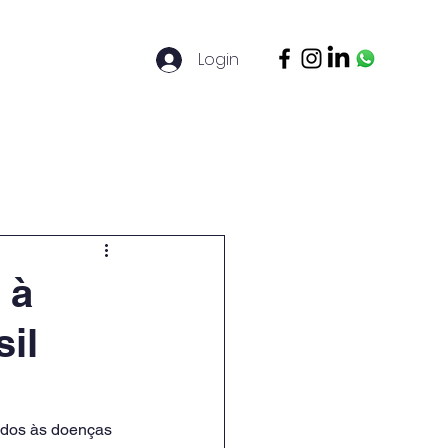
Login
ontato
Legal Basis
Mais
 à
il
ados às doenças 