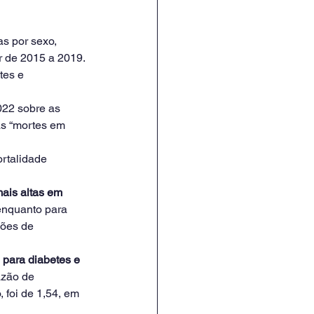
s por sexo, 
r de 2015 a 2019. 
tes e 
022 sobre as 
as “mortes em 
rtalidade 
ais altas em 
enquanto para 
zões de 
 para diabetes e 
azão de 
 foi de 1,54, em 