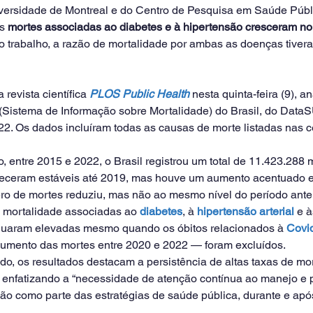
iversidade de Montreal e do Centro de Pesquisa em Saúde Públ
s 
mortes associadas ao diabetes e à hipertensão cresceram no 
o trabalho, a razão de mortalidade por ambas as doenças tive
 revista científica 
PLOS Public Health
 nesta quinta-feira (9), a
(Sistema de Informação sobre Mortalidade) do Brasil, do Data
2. Os dados incluíram todas as causas de morte listadas nas ce
 entre 2015 e 2022, o Brasil registrou um total de 11.423.288 m
eceram estáveis até 2019, mas houve um aumento acentuado e
o de mortes reduziu, mas não ao mesmo nível do período anter
e mortalidade associadas ao 
diabetes
, à 
hipertensão arterial
 e à
nuaram elevadas mesmo quando os óbitos relacionados à 
Covi
 aumento das mortes entre 2020 e 2022 — foram excluídos.
do, os resultados destacam a persistência de altas taxas de mor
, enfatizando a “necessidade de atenção contínua ao manejo e 
são como parte das estratégias de saúde pública, durante e ap