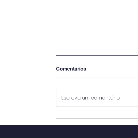
Comentários
Escreva um comentário
METODOLOGIAS ATIVAS E
PRÁTICAS EDUCATIVAS:
PERSPECTIVASNO ENSINO
MÉDIO DO CENTRO DE