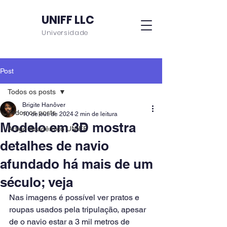
UNIFF LLC
Universidade
Post
Todos os posts
Brigite Hanôver
Todos os posts
10 de out. de 2024
2 min de leitura
Modelo em 3D mostra
Artigo Acadêmico UNIFF
detalhes de navio
afundado há mais de um
século; veja
Nas imagens é possível ver pratos e 
roupas usados pela tripulação, apesar 
de o navio estar a 3 mil metros de 