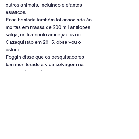
outros animais, incluindo elefantes 
asiáticos.
Essa bactéria também foi associada às 
mortes em massa de 200 mil antílopes 
saiga, criticamente ameaçados no 
Cazaquistão em 2015, observou o 
estudo.
Foggin disse que os pesquisadores 
têm monitorado a vida selvagem na 
área em busca da presença da 
bactéria, mas nenhuma outra morte de 
elefantes como resultado do Bisgaard 
taxon 45 foi confirmada desde 2020.
Link de referência da matéria: 
https://www.cnnbrasil.com.br 