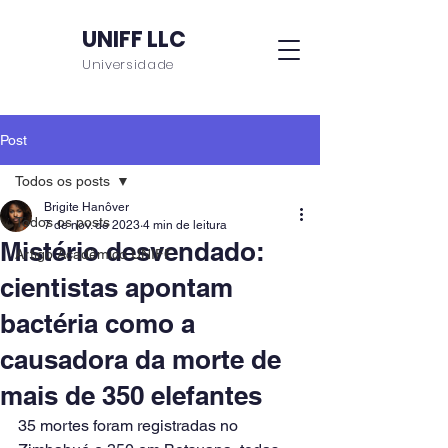
UNIFF LLC
Universidade
Post
Todos os posts
Brigite Hanôver
Todos os posts
7 de nov. de 2023
4 min de leitura
Mistério desvendado:
Artigo Acadêmico UNIFF
cientistas apontam
bactéria como a
causadora da morte de
mais de 350 elefantes
35 mortes foram registradas no 