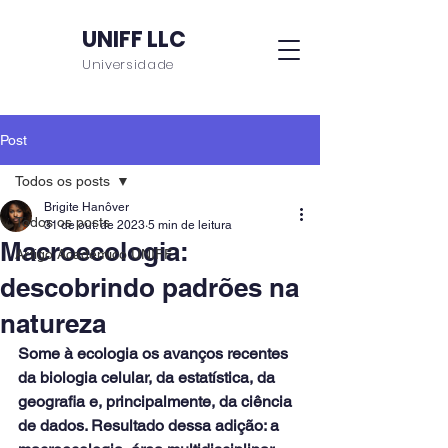
UNIFF LLC
Universidade
Post
Todos os posts
Brigite Hanôver
Todos os posts
31 de out. de 2023
5 min de leitura
Macroecologia:
Artigo Acadêmico UNIFF
descobrindo padrões na
natureza
Some à ecologia os avanços recentes 
da biologia celular, da estatística, da 
geografia e, principalmente, da ciência 
de dados. Resultado dessa adição: a 