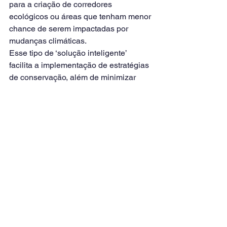
para a criação de corredores 
ecológicos ou áreas que tenham menor 
chance de serem impactadas por 
mudanças climáticas.
Esse tipo de ‘solução inteligente’ 
facilita a implementação de estratégias 
de conservação, além de minimizar 
conflitos socioeconômicos, e facilitar a 
criação de novas áreas protegidas com 
espécies ainda desamparadas.
Colaboração 
multidisciplinar
Ao unir o conhecimento teórico da 
macroecologia com as demandas 
práticas da conservação, abrimos 
caminho para abordagens mais 
eficientes e eficazes na proteção tanto 
da biodiversidade quanto dos serviços 