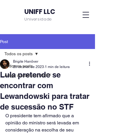
UNIFF LLC
Universidade
Post
Todos os posts
Brigite Hanôver
Todos os posts
29 de mar. de 2023
1 min de leitura
Lula pretende se
Artigo Acadêmico UNIFF
encontrar com
Lewandowski para tratar
de sucessão no STF
O presidente tem afirmado que a 
opinião do ministro será levada em 
consideração na escolha de seu 