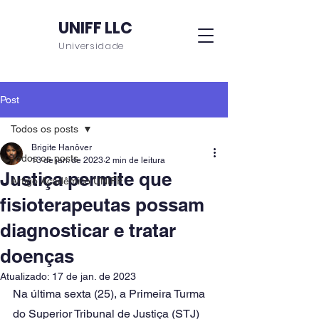
UNIFF LLC
Universidade
Post
Todos os posts
Brigite Hanôver
Todos os posts
13 de jan. de 2023
2 min de leitura
Justiça permite que
Artigo Acadêmico UNIFF
fisioterapeutas possam
diagnosticar e tratar
doenças
Atualizado:
17 de jan. de 2023
Na última sexta (25), a Primeira Turma 
do Superior Tribunal de Justiça (STJ) 